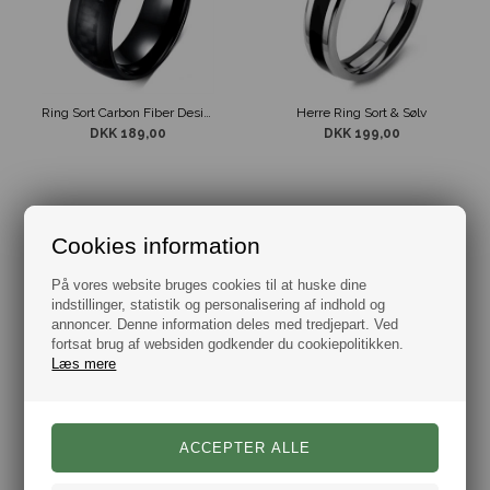
Ring Sort Carbon Fiber Design
Herre Ring Sort & Sølv
DKK 189,00
DKK 199,00
Cookies information
På vores website bruges cookies til at huske dine
indstillinger, statistik og personalisering af indhold og
annoncer. Denne information deles med tredjepart. Ved
fortsat brug af websiden godkender du cookiepolitikken.
Læs mere
Herre Ring Livets Træ Raw Steel
Herre Ring Løve Design Guldfarvet Stål
DKK 249,00
DKK 249,00