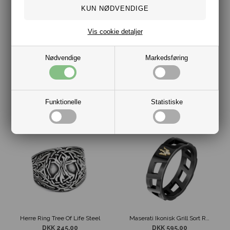
Vis cookie detaljer
Nødvendige
Markedsføring
Herre Ring Løve Design Stål
Herre Ring Stål Gren Design
DKK 249,00
DKK 225,00
Funktionelle
Statistiske
Herre Ring Tree Of Life Steel
Maserati Ikonisk Grill Sort Ring
DKK 245,00
DKK 595,00