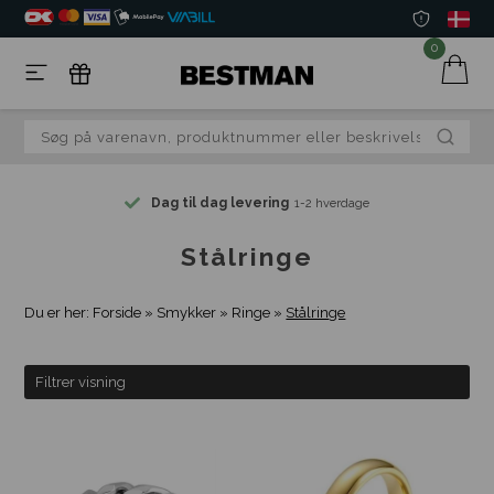
0
Dag til dag levering
1-2 hverdage
Stålringe
Du er her:
Forside
»
Smykker
»
Ringe
»
Stålringe
Filtrer visning