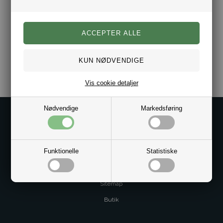
Sten Måler H.15mm B.11mm
Dag til dag levering.
Varenr.:
10051633
Vis cookie detaljer
Nødvendige
Markedsføring
Kontakt os på
Kundeservice@bestman.dk
Telefon: 8862 6233
Funktionelle
Statistiske
CVR 33496362 Thol Aps
Profil
Sitemap
Butik