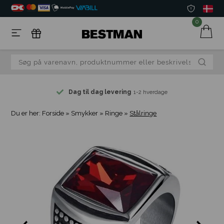
0
Dag til dag levering
1-2 hverdage
Du er her:
Forside
»
Smykker
»
Ringe
»
Stålringe