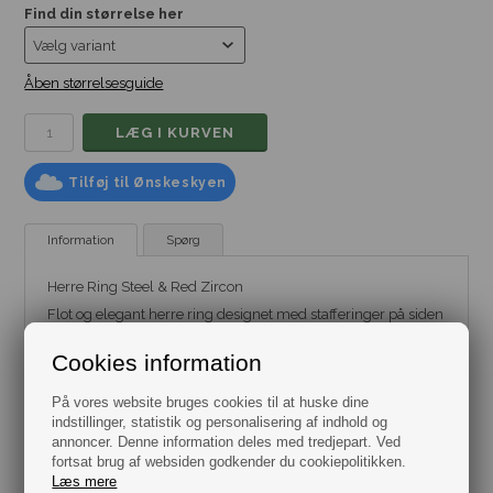
Find din størrelse her
Åben størrelsesguide
Tilføj til Ønskeskyen
Information
Spørg
Herre Ring Steel & Red Zircon
Flot og elegant herre ring designet med stafferinger på siden
og en facet skåret rød glas zirkon der virkelig giver ringen en
flot udstråling.
Cookies information
Denne ring leveres i en gaveæske.
På vores website bruges cookies til at huske dine
Flere størrelser
indstillinger, statistik og personalisering af indhold og
Sten rød glas zirkon.
annoncer. Denne information deles med tredjepart. Ved
fortsat brug af websiden godkender du cookiepolitikken.
Rustfrit stål.
Læs mere
Ring Bredde 4,8/17,6 mm.