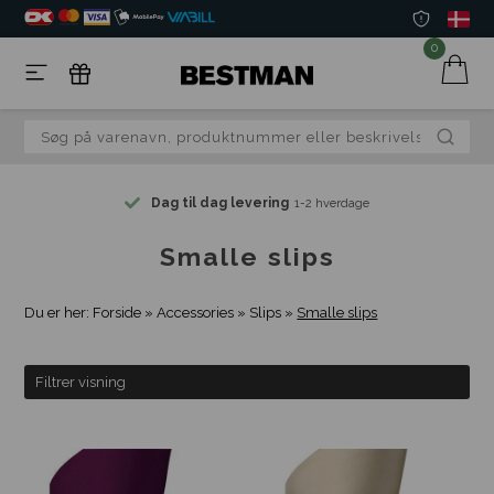
0
Dag til dag levering
1-2 hverdage
Smalle slips
Du er her:
Forside
»
Accessories
»
Slips
»
Smalle slips
Filtrer visning