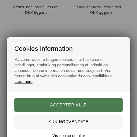
Saddler Joar Læder Flet Bælte Sort
Saddler Moras Læder Bælte m/ Interlock Spænde Brun
DKK 699,00
DKK 499,00
Cookies information
På vores website bruges cookies til at huske dine
indstillinger, statistik og personalisering af indhold og
annoncer. Denne information deles med tredjepart. Ved
fortsat brug af websiden godkender du cookiepolitikken.
Læs mere
Saddler Moras Læder Bælte m/ Interlock Spænde Mørkebrun
Saddler Moras Læder Bælte m/ Interlock Spænde Sort
DKK 499,00
DKK 499,00
Vis cookie detaljer