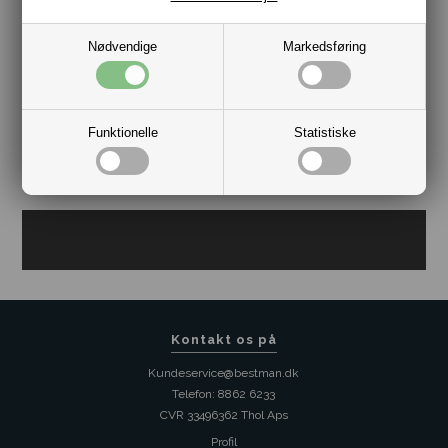
Nødvendige
Markedsføring
Saddler Herre Bælte Brushed Black
DKK 399,00
Funktionelle
Statistiske
Kontakt os på
Kundeservice@bestman.dk
Telefon: 8862 6233
CVR 33496362 Thol Aps
Profil