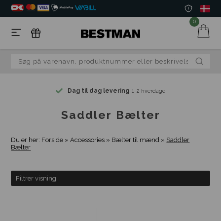
0
Dag til dag levering
1-2 hverdage
Saddler Bælter
Du er her:
Forside
»
Accessories
»
Bælter til mænd
»
Saddler
Bælter
Filtrer visning