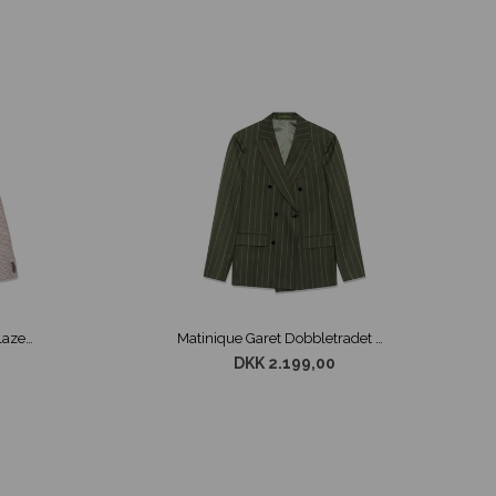
Matinique Charles Ternet Blazer Sandfarvet
Matinique Garet Dobbletradet Blazer Grøn Stribet
DKK 2.199,00