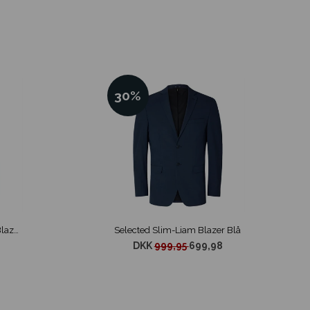
30%
Matinique George F Basic Blazer Navy
Selected Slim-Liam Blazer Blå
DKK
999,95
699,98