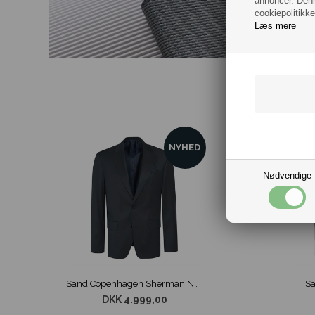
annoncer. Denn
cookiepolitikke
Læs mere
NYHED
Nødvendige
Sand Copenhagen Sherman Napoli Blazer Mørke Blå
Sa
DKK 4.999,00