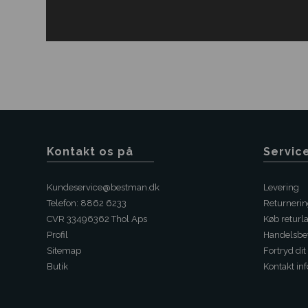
Kontakt os på
Servic
Kundeservice@bestman.dk
Levering
Telefon: 8862 6233
Returneri
CVR 33496362 Thol Aps
Køb returl
Profil
Handelsbet
Sitemap
Fortryd dit
Butik
Kontakt inf