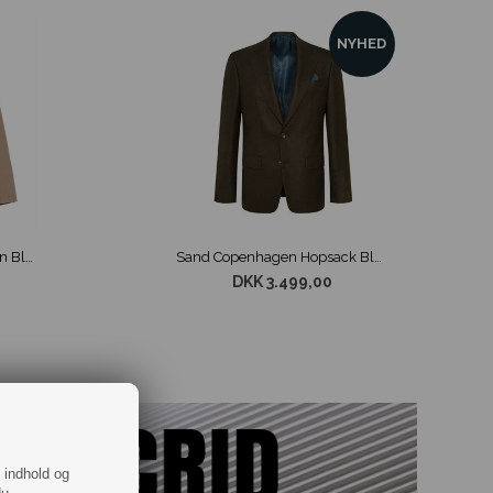
NYHED
Matinique M73 Colt 3-Button Blazer Sandfarvet
Sand Copenhagen Hopsack Blazer Mørke Brun
DKK 3.499,00
f indhold og