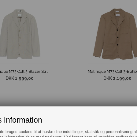
Matinique M73 Colt 3 Blazer Stribet Beige
DKK 1.999,00
DKK 2.199,00
 information
e bruges cookies til at huske dine indstillinger, statistik og personalisering a