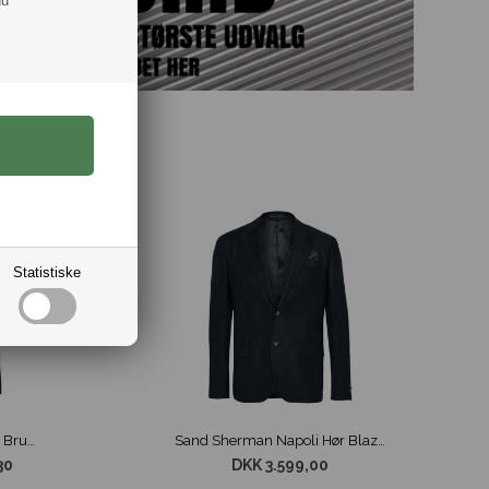
du
Statistiske
Sand Sherman Easy Mørke Brun
Sand Sherman Napoli Hør Blazer Blå
30
DKK 3.599,00