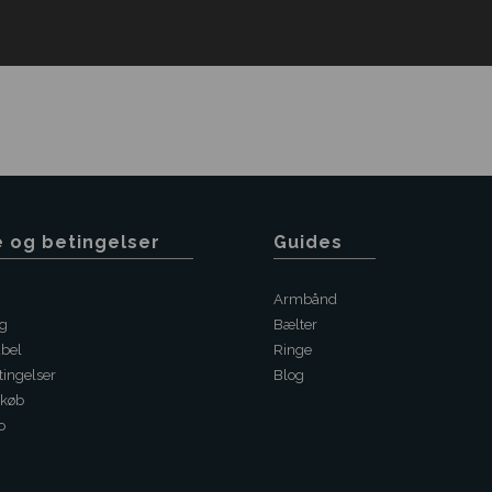
e og betingelser
Guides
Armbånd
ng
Bælter
abel
Ringe
ingelser
Blog
 køb
o