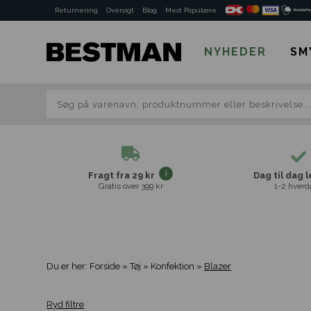
Returnering
Oversigt
Blog
Mest Populære
NYHEDER
SM
Fragt fra 29 kr
Dag til dag 
Gratis over 399 kr
1-2 hverd
Du er her:
Forside
»
Tøj
»
Konfektion
»
Blazer
Ryd filtre