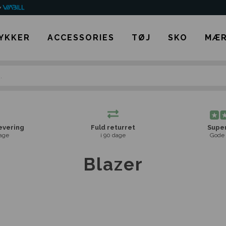
YKKER
ACCESSORIES
TØJ
SKO
MÆR
levering
Fuld returret
Super
age
i 90 dage
Gode 
Blazer