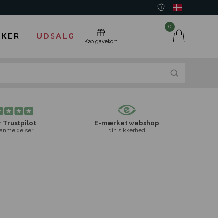
0
KER
UDSALG
Køb gavekort
 Trustpilot
E-mærket webshop
anmeldelser
din sikkerhed