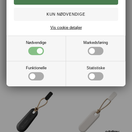
Vis cookie detaljer
Nødvendige
Markedsføring
Orbitkey Nøglering Sort/Sort
Orbitkey Tilbehør Oplukker
Funktionelle
Statistiske
DKK 299,00
DKK 79,00