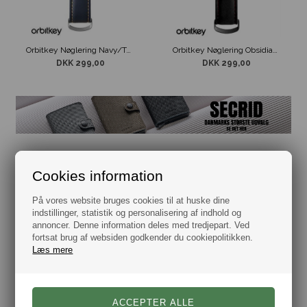
Orbitkey Nøglering Navy/Tan
Orbitkey Nøglering Obsidian Black & Red
DKK 299,00
DKK 299,00
Cookies information
På vores website bruges cookies til at huske dine
indstillinger, statistik og personalisering af indhold og
annoncer. Denne information deles med tredjepart. Ved
fortsat brug af websiden godkender du cookiepolitikken.
Læs mere
Orbitkey Nøglering Saffiano Leather Oliven
Orbitkey Nøglering Saffiano Liquorice Black
DKK 299,00
DKK 299,00