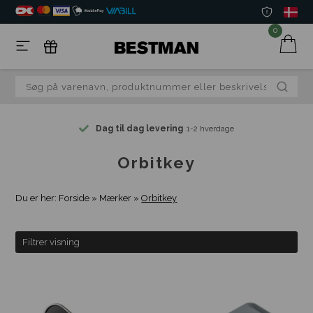
0
Dag til dag levering
1-2 hverdage
Orbitkey
Du er her:
Forside
»
Mærker
»
Orbitkey
Filtrer visning