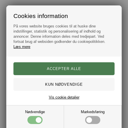
Armbånd Guldtonet Stål 3 mm
Guldfarvet Armbånd 13 mm
DKK 189,00
DKK
299,00
199,00
Cookies information
På vores website bruges cookies til at huske dine
indstillinger, statistik og personalisering af indhold og
annoncer. Denne information deles med tredjepart. Ved
fortsat brug af websiden godkender du cookiepolitikken.
Læs mere
Tommy Hilfiger Armbånd Guldtonede Stål Beads
Gold Steel Herre Armbånd 9mm
DKK 595,00
DKK 245,00
Vis cookie detaljer
29%
Nødvendige
Markedsføring