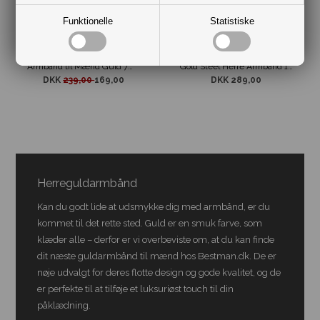
Funktionelle
Statistiske
Armbånd til Mænd Guld 7mm
Gold Steel Herre Armbånd 13mm
DKK
239,00
169,00
DKK 289,00
Herreguldarmbånd
Kan du godt lide at udsmykke dig med armbånd, er du
kommet til det rette sted. Guld er en smuk farve, som
klæder alle – derfor er vi overbeviste om, at du kan finde
dit næste guldarmbånd til mænd hos Bestman.dk. De er
nøje udvalgt for deres flotte design og gode kvalitet, og de
er perfekte til at tilføje et luksuriøst touch til din
påklædning.