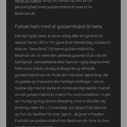
perler til mænd
. Brug din fantasi og udtryk din
personlighed med guldarmbånd til mænd fra
Bestman.dk.
Forkæl ham med et guldarmbånd til herre
Det kan også være, at du er udkig efter en gave til en
speciel herre i dit liv? En gave til en fødselsdag, jubilæum
eller en “bare-fordi”? Et herre guldarmbånd fra
Bestman.dk vil være den perfekte gaveidé til at vise din
kærlighed, værdsættelse eller fejre en vigtig begivenhed.
Med vores brede udvalg af elegante og stilfulde
guldarmbånd kan du finde den lille eller større ting, der
vil glæde og imponere den heldige modtager. Lad os
hjælpe dig med at skabe et mindeværdigt øjeblik med et
smukt guldarmbånd til mænd fra vores kollektion. Vi går
op i hurtig og tryg online shopping, hvor vi tilbyder dig
levering inden for 1-2 hverdage, 90 dages fuld returret,
og hvis du bestiller for over 399 kr., så giver vi fragten.
Find dit nye guldarmbånd hos Bestman.dk, hvor du kan