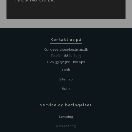
handle med ro i sindet.
Kontakt os på
Kundeservice@bestman.dk
Telefon: 8862 6233
CVR 33496362 Thol Aps
Profil
Sitemap
Butik
Service og betingelser
Levering
Returnering