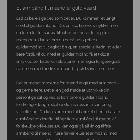
Et armbånd til mænd er guld værd
Lad os bare sige det, som det er. Du kommer ret langt
med et guldarmbånd. Det er ikke bare et smykke, men
en form for luksuriøst tilbehør, der adskiller dig fra
mængden. Uanset om du er på udkig efter et
guldarmbånd til dagligt brug, en speciel anledning eller
bare fordi, vil du med et guldarmbånd få et tidløst
smykke, der både kan stå alene, men også fungere godt
sammen med andre armbånd – guld såvel som sølv.
Det er meget moderne for mænd at gå med armbånd –
og gerne flere. Det er en god måde at udtrykke din
personlige stil og ved at kombinere guldarmbånd i
forskellige design, skaber du interessante kanter og
visuelle lag. Du kan starte med at bære et eller to basale
armbånd og derefter tilføje flere
armbånd til mænd
af
forskellige tykkelser. Du kan også gå all-in og tilføje
armbånd til mænd i flere farver, eller et
armbånd med