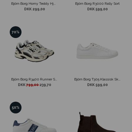
Björn Borg Homy Teddy Hjemmesko Navy
Björn Borg R3000 Rally Sort
DKK 299,00
DKK 599,00
70%
Björn Borg R3400 Runner Sko Off White / Sort
Björn Borg T305 Klassisk Sko Hvid
DKK
799,00
239,70
DKK 599,00
50%