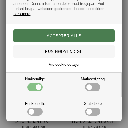
50%
annoncer. Denne information deles med tredjepart. Ved
fortsat brug af websiden godkender du cookiepolitikken.
Læs mere
LLOYD Metro X-Motion Sko Brun
LLOYD Mitchell Flad Ruskind Sneaker Brun
DKK 1.499,00
DKK
1.299,00
649,50
Vis cookie detaljer
Nødvendige
Markedsføring
Funktionelle
Statistiske
LLOYD X-MOTION 110 Sko Mørke Brun
LLOYD X-MOTION 110 Sko Sort
DKK 1.499,00
DKK 1.499,00