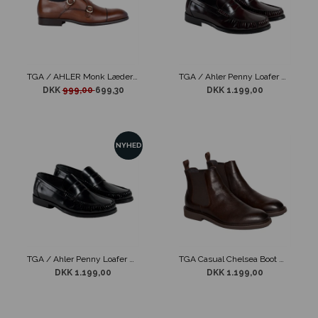
TGA / AHLER Monk Læder Sko Tan
TGA / Ahler Penny Loafer Sko X-Lab Bordeaux
DKK
999,00
699,30
DKK 1.199,00
NYHED
TGA / Ahler Penny Loafer Sko X-Lab Sort
TGA Casual Chelsea Boot Mørkebrun
DKK 1.199,00
DKK 1.199,00