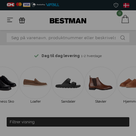
0
Dag til dag levering
1-2 hverdage
ness Sko
Loafer
Sandaler
Støvler
Hjemm
Filtrer visning