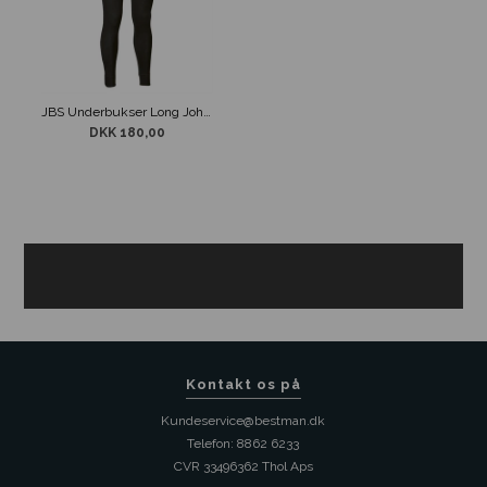
JBS Underbukser Long John m/ Gylp Sort
DKK 180,00
Kontakt os på
Kundeservice@bestman.dk
Telefon: 8862 6233
CVR 33496362 Thol Aps