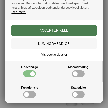
annoncer. Denne information deles med tredjepart. Ved
fortsat brug af websiden godkender du cookiepolitikken.
Læs mere
JBS 3-Pack Bamboo Tights Sort
JBS 3-Pack Microfiber Tights Sort
Vis cookie detaljer
DKK 400,00
DKK 400,00
Nødvendige
Markedsføring
Funktionelle
Statistiske