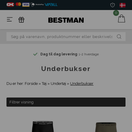
0
Dag til dag levering
1-2 hverdage
Underbukser
Du er her:
Forside
»
Tøj
»
Undertøj
»
Underbukser
Filtrer visning