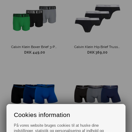
Calvin Klein Boxer Brief 3-Pack Grøn Mix
Calvin Klein Hip Brief Trusse 3-pak Sort
DKK 449,00
DKK 369,00
Cookies information
JBS 3-Pack Bamboo Tights Blå Mix
JBS 3-Pack Bamboo Tights Blå, Grå, Sort
På vores website bruges cookies til at huske dine
DKK 400,00
DKK 400,00
indstillinger, statistik og personalisering af indhold og