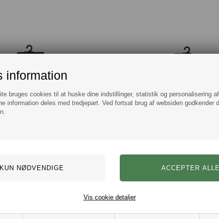
 information
e bruges cookies til at huske dine indstillinger, statistik og personalisering a
e information deles med tredjepart. Ved fortsat brug af websiden godkender 
n.
Lindbergh Christmas Bamboo Sokker Grøn str. 40-47
DKK 49,00
DKK 49,00
Vis cookie detaljer