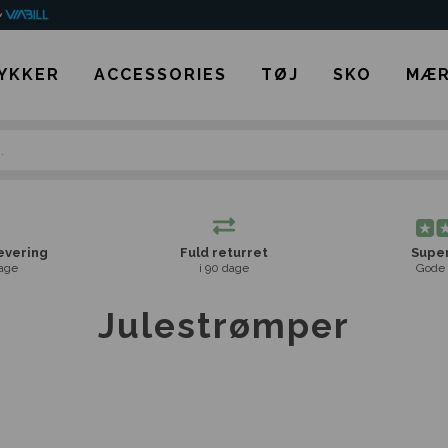
YKKER
ACCESSORIES
TØJ
SKO
MÆR
levering
Fuld returret
Super
age
i 90 dage
Gode 
Julestrømper