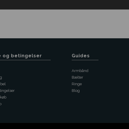
e og betingelser
Guides
Armbånd
ng
Bælter
abel
Ringe
ingelser
Blog
 køb
o