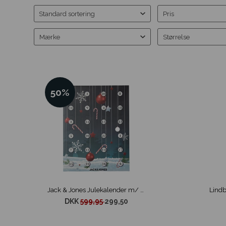
Pris
Mærke
Størrelse
50%
Jack & Jones Julekalender m/ Sokker
DKK
599,95
299,50