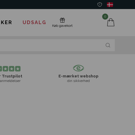
0
KER
UDSALG
Køb gavekort
 Trustpilot
E-mærket webshop
anmeldelser
din sikkerhed