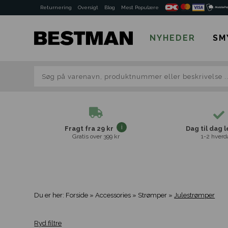
Returnering
Oversigt
Blog
Mest Populære
NYHEDER
SM
Fragt fra 29 kr
Dag til dag 
Gratis over 399 kr
1-2 hverd
Du er her:
Forside
»
Accessories
»
Strømper
»
Julestrømper
Ryd filtre