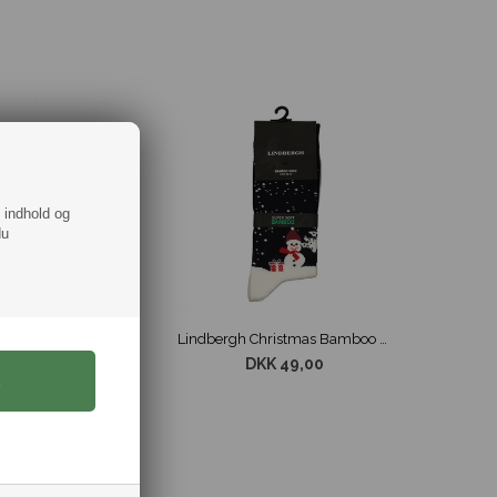
f indhold og
du
Lindbergh Christmas Bamboo Sokker Grøn str. 40-47
Lindbergh Christmas Bamboo Sokker Hvid str. 40-47
DKK 49,00