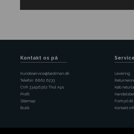
Kontakt os på
Servic
Kundeservice@bestman.dk
Levering
Telefon: 8862 6233
Returneri
CVR 33496362 Thol Aps
Køb returl
Profil
Handelsbet
Sitemap
Fortryd dit
Butik
Kontakt inf