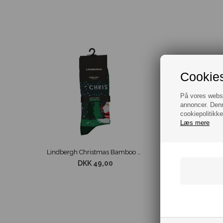
Cookies
På vores websit
annoncer. Denn
cookiepolitikke
Læs mere
Lindbergh Christmas Bamboo Sokker Grøn str. 40-47
DKK 49,00