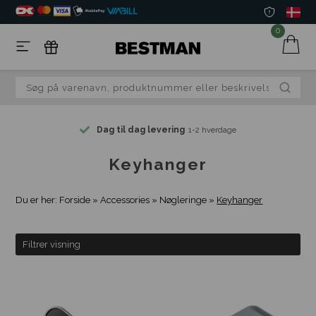
0
Dag til dag levering
1-2 hverdage
Keyhanger
Du er her:
Forside
»
Accessories
»
Nøgleringe
»
Keyhanger
Filtrer visning