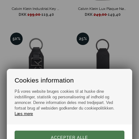
Calvin Klein Industrial Key Ring Nylon Nøglering
Calvin Klein Lux Plaque Nøglering Sort
DKK
199,00
119,40
DKK
249,00
149,40
50%
25%
Cookies information
Calvin Klein Nøglering Sort Læder
Nøglering Warmth Calvin Klein Sort
På vores website bruges cookies til at huske dine
DKK
299,00
149,50
DKK
199,00
149,00
indstillinger, statistik og personalisering af indhold og
annoncer. Denne information deles med tredjepart. Ved
fortsat brug af websiden godkender du cookiepolitikken.
Læs mere