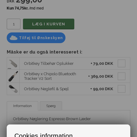
DKK
Tilføj til Ønskeskyen
Måske er du også interesseret i:
Orbitkey Tilbehør Oplukker
+
79,00 DKK
Orbitkey x Chipolo Bluetooth
+
369,00 DKK
Tracker V2 Sort
Orbitkey Neglefil & Spejl
+
99,00 DKK
Information
Spørg
Orbitkey Nøglering Espresso Brown Læder
Luksus nøglering i ægte læder fra Orbitkey.
Cookies information