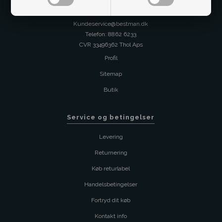
Kontakt os på
Kundeservice@bestman.dk
Telefon: 8862 6233
CVR 33496362 Thol Aps
Profil
Sitemap
Butik
Service og betingelser
Levering
Returnering
Køb returlabel
Handelsbetingelser
Fortryd dit køb
Kontakt info