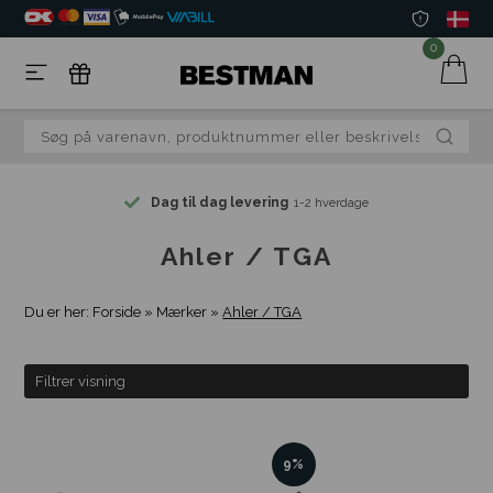
0
Dag til dag levering
1-2 hverdage
Ahler / TGA
Du er her:
Forside
»
Mærker
»
Ahler / TGA
Filtrer visning
9%