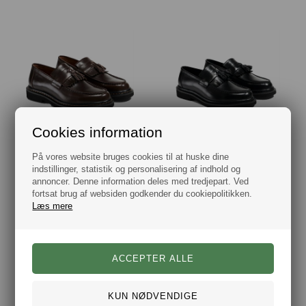
Cookies information
TGA Chunky Læder Loafer Brun
TGA Chunky Læder Loafer Sort
På vores website bruges cookies til at huske dine
DKK 1.199,00
DKK 1.199,00
indstillinger, statistik og personalisering af indhold og
annoncer. Denne information deles med tredjepart. Ved
fortsat brug af websiden godkender du cookiepolitikken.
Læs mere