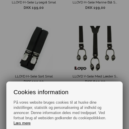
LLOYD H-Sele Lysegrå Smal
LLOYD H-Sele Marine Blå Smal
DKK 199,00
DKK 199,00
LLOYD H-Sele Sort Smal
LLOYD Y-Sele Med Læder Stropper Sort
DKK 199,00
DKK 699,00
Cookies information
På vores website bruges cookies til at huske dine
indstillinger, statistik og personalisering af indhold og
annoncer. Denne information deles med tredjepart. Ved
fortsat brug af websiden godkender du cookiepolitikken.
Læs mere