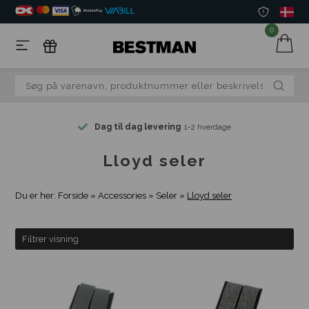
0
Dag til dag levering
1-2 hverdage
Lloyd seler
Du er her:
Forside
»
Accessories
»
Seler
»
Lloyd seler
Filtrer visning