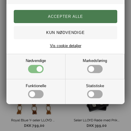
Brandy Y-seler LLOYD Med Læderstropper
LLOYD Y-seler Natur Med Læderstropper
DKK 799,00
DKK 799,00
Vis cookie detaljer
Nødvendige
Markedsføring
Funktionelle
Statistiske
Royal Blue Y-seler LLOYD Med Læderstropper
Seler LLOYD Røde med Prikket Mønster
DKK 799,00
DKK 399,00