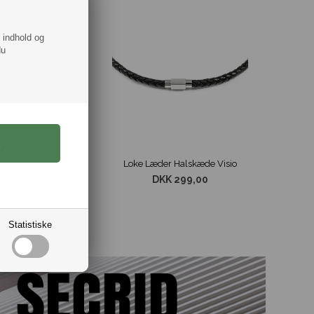
f indhold og
du
eus"
Loke Læder Halskæde Visio
DKK 299,00
Statistiske