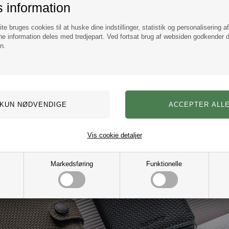
 information
e bruges cookies til at huske dine indstillinger, statistik og personalisering a
e information deles med tredjepart. Ved fortsat brug af websiden godkender 
n.
Læder Kæde 6mm
Loke Læder Halskæde "Z
DKK 199,00
DKK 329,00
Vis cookie detaljer
Markedsføring
Funktionelle