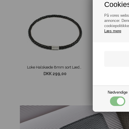
Cookies
På vores websit
annoncer. Denn
cookiepolitikke
Læs mere
Loke Halskæde 8mm sort Læder
DKK 299,00
Nødvendige