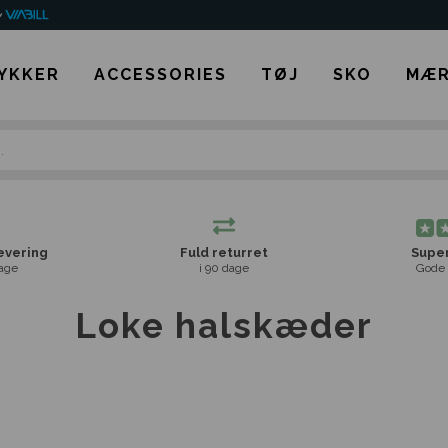
YKKER
ACCESSORIES
TØJ
SKO
MÆR
levering
Fuld returret
Super
age
i 90 dage
Gode 
Loke halskæder