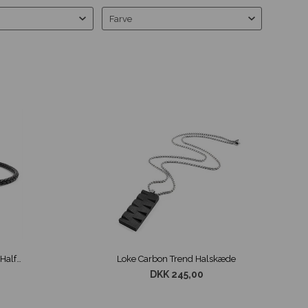
Farve
Halskæde Læder Sort Loke Halfdan 6 mm
Loke Carbon Trend Halskæde
DKK 245,00