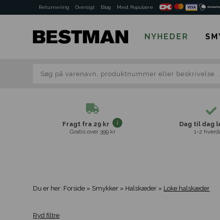
Returnering
Oversigt
Blog
Mest Populære
NYHEDER
SM
Fragt fra 29 kr
Dag til dag 
Gratis over 399 kr
1-2 hverd
Du er her:
Forside
»
Smykker
»
Halskæder
»
Loke halskæder
Ryd filtre