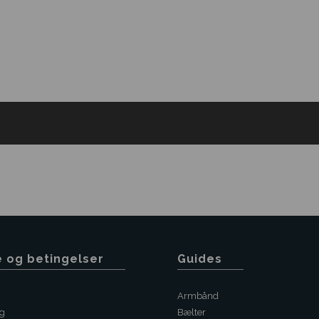
e og betingelser
Guides
Armbånd
ng
Bælter