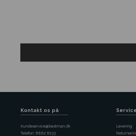
Kontakt os på
Servic
Kundeservice@bestman.dk
Levering
Telefon: 8862 6233
Returneri