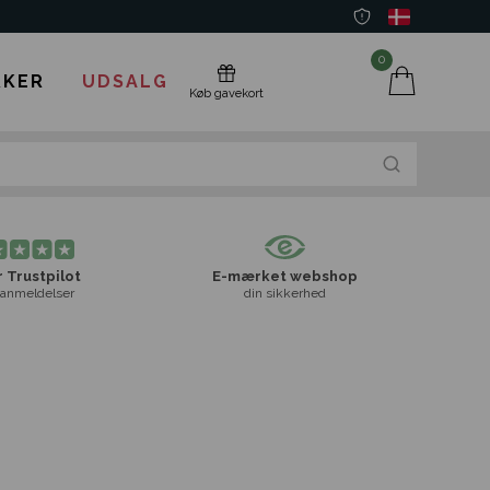
0
KER
UDSALG
Køb gavekort
 Trustpilot
E-mærket webshop
anmeldelser
din sikkerhed