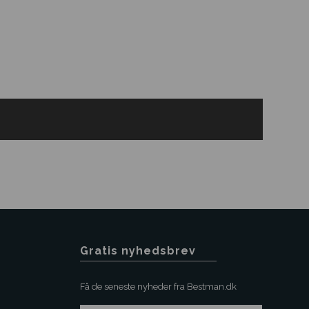
Gratis nyhedsbrev
Få de seneste nyheder fra Bestman.dk