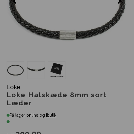
Loke
Loke Halskæde 8mm sort
Læder
På lager online og i
butik
...
299,00