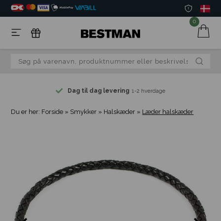
0
Dag til dag levering
1-2 hverdage
Du er her:
Forside
»
Smykker
»
Halskæder
»
Læder halskæder