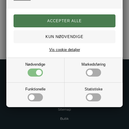
100% ægte læder
Lås i rustfrit stål.
Magnetisk lås
Vælg i mellem flere størrelser.
Varenr.:
10021210
Vis cookie detaljer
Nødvendige
Markedsføring
Kontakt os på
Kundeservice@bestman.dk
Telefon: 8862 6233
Funktionelle
Statistiske
CVR 33496362 Thol Aps
Profil
Sitemap
Butik