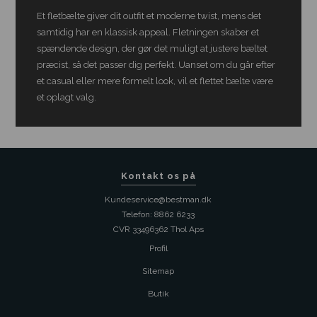
Et fletbælte giver dit outfit et moderne twist, mens det
samtidig har en klassisk appeal. Fletningen skaber et
spændende design, der gør det muligt at justere bæltet
præcist, så det passer dig perfekt. Uanset om du går efter
et casual eller mere formelt look, vil et flettet bælte være
et oplagt valg.
Kontakt os på
Kundeservice@bestman.dk
Telefon: 8862 6233
CVR 33496362 Thol Aps
Profil
Sitemap
Butik