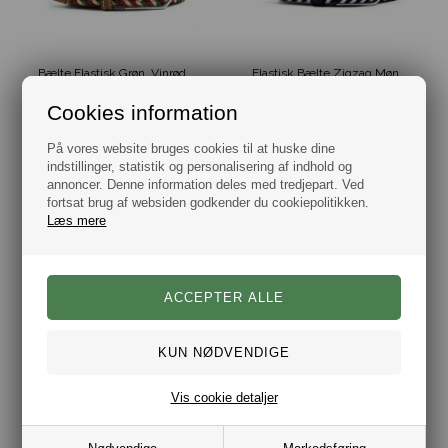
Bælte Elastisk Grøn, Vinrød & Beige
Elastisk Bælte Zigzag Mønster Navy & Hvid
DKK 249,00
DKK 225,00
Cookies information
På vores website bruges cookies til at huske dine
indstillinger, statistik og personalisering af indhold og
annoncer. Denne information deles med tredjepart. Ved
fortsat brug af websiden godkender du cookiepolitikken.
Læs mere
Vis cookie detaljer
Portia Elastisk Bælte Græs Grøn
Bælte Elastisk Bourgogne Rød
DKK 399,00
DKK 199,00