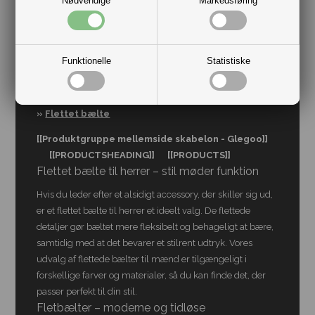
Nødvendige
Markedsføring
Funktionelle
Statistiske
Du er her:
Forside
»
Accessories
»
Bælter til mænd
»
Flettet bælte
[[Produktgruppe mellemside skabelon - Glegoo]]
[[PRODUCTSHEADING]]
[[PRODUCTS]]
Flettet bælte til herrer – stil møder funktion
Hvis du leder efter et alsidigt accessory, der skiller sig ud,
er et flettet bælte til herrer et ideelt valg. De flettede
detaljer gør bæltet mere fleksibelt og behageligt at bære,
samtidig med at det bevarer et stilrent udtryk. Vores
udvalg af flettede bælter til mænd er tilgængeligt i
forskellige farver og materialer, så du kan finde det, der
passer perfekt til din stil.
Fletbælter – moderne og tidløse