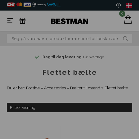
0
Dag til dag levering
1-2 hverdage
Flettet bælte
Du er her:
Forside
»
Accessories
»
Bælter til mænd
»
Flettet bælte
Filtrer visning