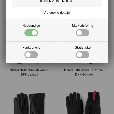
Hestra Gaunlet Sr. Mitt Ski Luffer Sand / Grå
Hestra Gaunlet Sr. Mitt Ski Luffer Sort
DKK 549,00
DKK 549,00
Vis cookie detaljer
Nødvendige
Markedsføring
Funktionelle
Statistiske
Hestra Noah Nubuck Gedeskin m/ Uld Handsker Brun
Hestra Tore Deerskin Primaloft Isolation m/ Ribkant Handske Sort
DKK 749,00
DKK 899,00