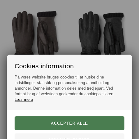
Cookies information
Hestra Deerskin Primaloft Rib Læder Handske Mørkebrun
Hestra Deerskin Primaloft Rib Læder Handske Sort
DKK 799,00
DKK 799,00
På vores website bruges cookies til at huske dine
indstillinger, statistik og personalisering af indhold og
annoncer. Denne information deles med tredjepart. Ved
fortsat brug af websiden godkender du cookiepolitikken.
Læs mere