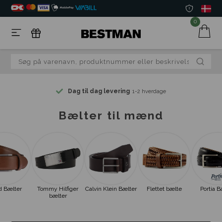
0
Dag til dag levering
1-2 hverdage
Bælter til mænd
d Bælter
Tommy Hilfiger
Calvin Klein Bælter
Flettet bælte
Portia B
bælter