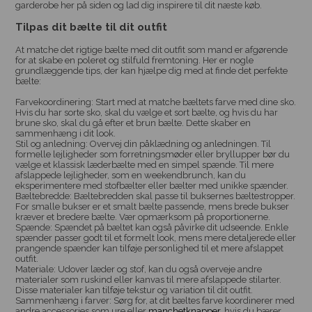
garderobe her på siden og lad dig inspirere til dit næste køb.
Tilpas dit bælte til dit outfit
At matche det rigtige bælte med dit outfit som mand er afgørende
for at skabe en poleret og stilfuld fremtoning. Her er nogle
grundlæggende tips, der kan hjælpe dig med at finde det perfekte
bælte:
Farvekoordinering: Start med at matche bæltets farve med dine sko.
Hvis du har sorte sko, skal du vælge et sort bælte, og hvis du har
brune sko, skal du gå efter et brun bælte. Dette skaber en
sammenhæng i dit look.
Stil og anledning: Overvej din påklædning og anledningen. Til
formelle lejligheder som forretningsmøder eller bryllupper bør du
vælge et klassisk læderbælte med en simpel spænde. Til mere
afslappede lejligheder, som en weekendbrunch, kan du
eksperimentere med stofbælter eller bælter med unikke spænder.
Bæltebredde: Bæltebredden skal passe til buksernes bæltestropper.
For smalle bukser er et smalt bælte passende, mens brede bukser
kræver et bredere bælte. Vær opmærksom på proportionerne.
Spænde: Spændet på bæltet kan også påvirke dit udseende. Enkle
spænder passer godt til et formelt look, mens mere detaljerede eller
prangende spænder kan tilføje personlighed til et mere afslappet
outfit.
Materiale: Udover læder og stof, kan du også overveje andre
materialer som ruskind eller kanvas til mere afslappede stilarter.
Disse materialer kan tilføje tekstur og variation til dit outfit.
Sammenhæng i farver: Sørg for, at dit bæltes farve koordinerer med
andre accessories som ure eller
manchetknapper
, hvis du bærer