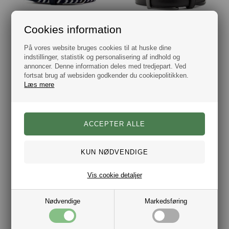
Cookies information
Elastisk Bælte Zigzag Mønster Navy & Hvid
Herre Bælte Sort Læder Fra LLoyd
På vores website bruges cookies til at huske dine
DKK 225,00
DKK 399,00
indstillinger, statistik og personalisering af indhold og
annoncer. Denne information deles med tredjepart. Ved
fortsat brug af websiden godkender du cookiepolitikken.
Læs mere
LLOYD Bælte Elastisk flettet Cognac Læder
LLoyd Herre Bælte Brushed Sort
Vis cookie detaljer
DKK 499,00
DKK 399,00
Nødvendige
Markedsføring