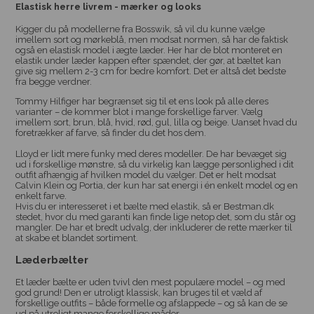
Elastisk herre livrem - mærker og looks
Kigger du på modellerne fra Bosswik, så vil du kunne vælge
imellem sort og mørkeblå, men modsat normen, så har de faktisk
også en elastisk model i ægte læder. Her har de blot monteret en
elastik under læder kappen efter spændet, der gør, at bæltet kan
give sig mellem 2-3 cm for bedre komfort. Det er altså det bedste
fra begge verdner.
Tommy Hilfiger har begrænset sig til et ens look på alle deres
varianter – de kommer blot i mange forskellige farver. Vælg
imellem sort, brun, blå, hvid, rød, gul, lilla og beige. Uanset hvad du
foretrækker af farve, så finder du det hos dem.
Lloyd er lidt mere funky med deres modeller. De har bevæget sig
ud i forskellige mønstre, så du virkelig kan lægge personlighed i dit
outfit afhængig af hvilken model du vælger. Det er helt modsat
Calvin Klein og Portia, der kun har sat energi i én enkelt model og en
enkelt farve.
Hvis du er interesseret i et bælte med elastik, så er Bestman.dk
stedet, hvor du med garanti kan finde lige netop det, som du står og
mangler. De har et bredt udvalg, der inkluderer de rette mærker til
at skabe et blandet sortiment.
Læderbælter
Et læder bælte er uden tvivl den mest populære model – og med
god grund! Den er utroligt klassisk, kan bruges til et væld af
forskellige outfits – både formelle og afslappede – og så kan de se
ud på utroligt mange forskellige måder.