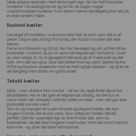
både plague spænder med deres eget logo, de har helt klassiske
modeller i forskellige farver og så har de nogle meget
ungdommelige modeller, hvor deres mærke selvfølgelig kan ses på
en eller anden måde.
Ruskind bælter
Udvalget af modeller i ruskind er ikke helt så stort, som det er af
læder. Dog er det utroligt flot til dig, der forstår hvordan det skal
bæres.
Det er kun Bosswik og SDLR, der har bevæget sig ud i at fremstille
produkter i ruskind, så du vil være lidt begrænset i forhold til, hvad
du skal vælge. Er du til gengæld helt opslugt af materialet og det
look, som det kan give, så er det bestemt et kig værd. Bælterne har
et flot og klassisk udseende med de helt rigtige detaljer – og så er de
selvfølgelig fremstillet i en god kvalitet.
Tekstil bælter
Sidst – men absolut ikke mindst – så kan du også finde dig et flot
tekstilbælte. Her er det igen et begrænset udvalg, da det kun er
Calvin Klein der arbejder indenfor dette område – men det gør ikke
produktet mindre værd.
Står du og mangler et super simpelt og elegant bælte, der kan
bruges hvornår det skulle være, så er netop en model i tekstil
perfekt. Det kan spændes lige så stramt eller løst, som du
foretrækker, da det ikke fungerer med huller, men derimod med en
klemme – og så er det bare helt klassisk.