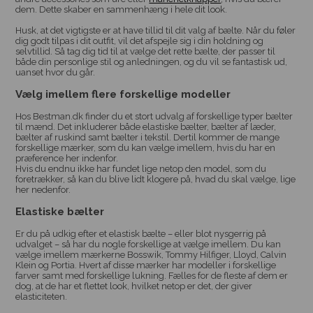
dem. Dette skaber en sammenhæng i hele dit look.
Husk, at det vigtigste er at have tillid til dit valg af bælte. Når du føler
dig godt tilpas i dit outfit, vil det afspejle sig i din holdning og
selvtillid. Så tag dig tid til at vælge det rette bælte, der passer til
både din personlige stil og anledningen, og du vil se fantastisk ud,
uanset hvor du går.
Vælg imellem flere forskellige modeller
Hos Bestman.dk finder du et stort udvalg af forskellige typer bælter
til mænd. Det inkluderer både elastiske bælter, bælter af læder,
bælter af ruskind samt bælter i tekstil. Dertil kommer de mange
forskellige mærker, som du kan vælge imellem, hvis du har en
præference her indenfor.
Hvis du endnu ikke har fundet lige netop den model, som du
foretrækker, så kan du blive lidt klogere på, hvad du skal vælge, lige
her nedenfor.
Elastiske bælter
Er du på udkig efter et elastisk bælte – eller blot nysgerrig på
udvalget – så har du nogle forskellige at vælge imellem. Du kan
vælge imellem mærkerne Bosswik, Tommy Hilfiger, Lloyd, Calvin
Klein og Portia. Hvert af disse mærker har modeller i forskellige
farver samt med forskellige lukning. Fælles for de fleste af dem er
dog, at de har et flettet look, hvilket netop er det, der giver
elasticiteten.