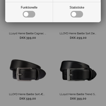
Funktionelle
Statistiske
LLoyd Herre Bælte Cognac Rustik
LLOYD Herre Bælte Sort Design
DKK 399,00
DKK 299,00
LLOYD Herre Bælte Sort Ægte Læder
LLoyd Herre Bælte Trend Sort
DKK 599,00
DKK 399,00