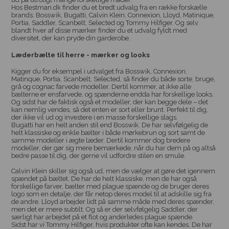
Hos Bestman.dk finder du et bredt udvalg fra en række forskælle
brands: Bosswik, Bugatti, Calvin Klein, Connexion, Lloyd, Matinique,
Portia, Saddler, Scanbelt, Selected og Tommy Hilfiger. Og selv
blandt hver af disse mærker finder du et udvalg fyldt med
diversitet, der kan pryde din garderobe.
Læderbælte til herre - mærker og looks
Kigger du for eksempel i udvalget fra Bosswik, Connexion,
Matinque, Portia, Scanbelt, Selected, så finder du både sorte, bruge,
grå og cognac farvede modeller. Dertil kommer, at ikke alle
bælterne er ensfarvede, og spænderne endda har forskellige looks.
Og sidst har de faktisk også et modeller, der kan begge dele – det
kan nemlig vendes, så det enten er sort eller brunt. Perfekt til dig,
der ikke vil ud og investere i en masse forskellige slags.
Bugatti har en helt anden stil end Bosswik. De har selvfølgelig de
helt klassiske og enkle bælter i både mørkebrun og sort samt de
samme modeller i ægte læder. Dertil kommer dog bredere
modeller, der gør sig mere bemærkede, når du har dem på og altså
bedre passe til dig, der gerne vil udfordre stilen en smule.
Calvin Klein skiller sig også ud, men de vælger at gøre det igennem
spændet på bæltet. De har de helt klassiske, men de har også
forskellige farver, bælter med plague spænde og de bruger deres
logo som en detalje, der får netop deres model til at adskille sig fra
de andre. Lloyd arbejder lidt på samme måde med deres spænder,
men det er mere subtilt. Og så er der selvfølgelig Saddler, der
særligt har arbejdet på et flot og anderledes plague spænde.
Sidst har vi Tommy Hilfiger, hvis produkter ofte kan kendes. De har