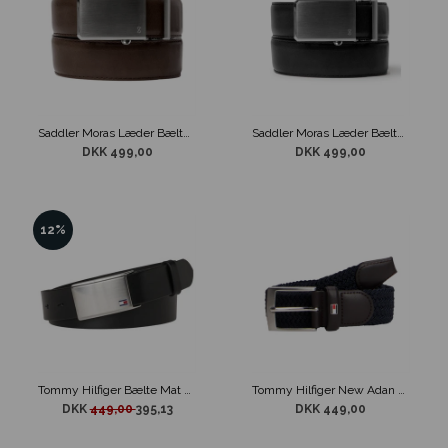
Saddler Moras Læder Bælte m/ Interlock Spænde Mørkebrun
Saddler Moras Læder Bælte m/ Interlock Spænde Sort
DKK 499,00
DKK 499,00
12%
Tommy Hilfiger Bælte Mat Slebet Spænde Sort Læder
Tommy Hilfiger New Adan Elastisk Bælte Sort
DKK
449,00
395,13
DKK 449,00