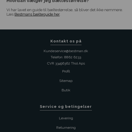
Hvordan vælger jeg bæltestørrelse?
Vi har lavet en guide til bæltestørrelse, så bliver det ikke nemmere.
Læs
Bestmans bælteguide her
.
Kontakt os på
Kundeservice@bestman.dk
Telefon: 8862 6233
CVR 33496362 Thol Aps
Profil
Sitemap
Butik
Service og betingelser
Levering
Returnering