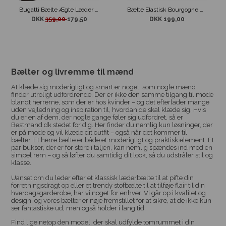
Bugatti Bælte Ægte Læder Dark Brown
Bælte Elastisk Bourgogne Rød
DKK
359,00
179,50
DKK 199,00
Bælter og livremme til mænd
At klæde sig moderigtigt og smart er noget, som nogle mænd
finder utroligt udfordrende. Der er ikke den samme tilgang til mode
blandt herrerne, som der er hos kvinder – og det efterlader mange
uden vejledning og inspiration til, hvordan de skal klæde sig. Hvis
du er en af dem, der nogle gange føler sig udfordret, så er
Bestmand.dk stedet for dig. Her finder du nemlig kun løsninger, der
er på mode og vil klæde dit outfit – også når det kommer til
bælter. Et herre bælte er både et moderigtigt og praktisk element. Et
par bukser, der er for store i taljen, kan nemlig spændes ind med en
simpel rem – og så løfter du samtidig dit look, så du udstråler stil og
klasse.
Uanset om du leder efter et klassisk læderbælte til at pifte din
forretningsdragt op eller et trendy stofbælte til at tilføje flair til din
hverdagsgarderobe, har vi noget for enhver. Vi går op i kvalitet og
design, og vores bælter er nøje fremstillet for at sikre, at de ikke kun
ser fantastiske ud, men også holder i lang tid.
Find lige netop den model, der skal udfylde tomrummet i din