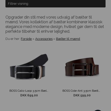
Filtrer visning
Opgrader din stil med vores udvalg af bælter til
mænd. Vores kollektion af bælter kombinerer klassisk
elegance med moderne design, hvilket gør dem til det
perfekte tilbehør til enhver lejlighed.
Du er her:
Forside
»
Accessories
»
Bælter til mænd
BOSS Calis-Loop 3,5cm Bælte Sort
BOSS Cole-Ant 3,5cm Bælte Mørke Brun
DKK 699,00
DKK 599,00