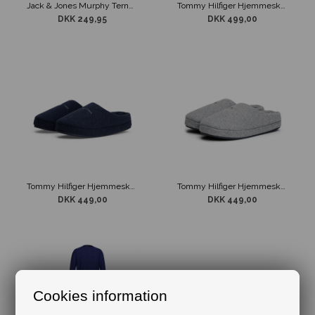
Jack & Jones Murphy Ternet Slippers Grøn
Tommy Hilfiger Hjemmesko Blå
DKK 249,95
DKK 499,00
Tommy Hilfiger Hjemmesko Blå
Tommy Hilfiger Hjemmesko Grå
DKK 449,00
DKK 449,00
Cookies information