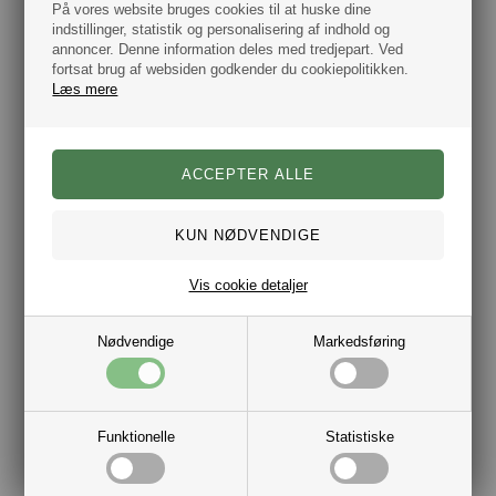
På vores website bruges cookies til at huske dine
indstillinger, statistik og personalisering af indhold og
annoncer. Denne information deles med tredjepart. Ved
fortsat brug af websiden godkender du cookiepolitikken.
Tommy Hilfiger Pyjamas Sæt m/ Slippers Blå Ternet
Læs mere
DKK 999,00
Hjemmesko skaber hjemlig hygge
Vis cookie detaljer
Gør dit hjem til et tilflugtssted af afslapning med vores
udvalg af hjemmesko, skabt specielt til at bringe varme
Nødvendige
Markedsføring
og hygge til dine fødder. Uanset om du foretrækker den
bløde omfavnelse af plys eller den naturlige varme fra
uld, har vi noget for enhver smag. Uanset om det er
varme og lune hjemmesko til vinteraftener eller lette og
Funktionelle
Statistiske
åndbare modeller til sommermånederne, har vi
hjemmesko, der passer til enhver sæson. Gør dig klar til at