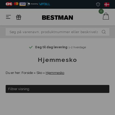
0
Dag til dag levering
1-2 hverdage
Hjemmesko
Du er her:
Forside
»
Sko
»
Hjemmesko
Filtrer visning