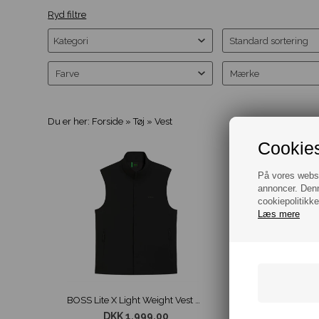
Ryd filtre
Farve
Mærke
Du er her:
Forside
»
Tøj
»
Vest
Cookies
30
På vores websit
annoncer. Denn
cookiepolitikke
Læs mere
BOSS Lite X Light Weight Vest Sort
DKK 1.999,00
D