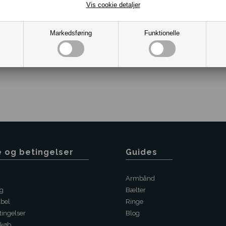
Vis cookie detaljer
Markedsføring
Funktionelle
e og betingelser
Guides
Armbånd
ng
Bælter
abel
Ringe
ingelser
Blog
 køb