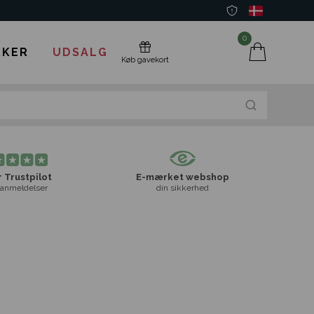
0
KER
UDSALG
Køb gavekort
 Trustpilot
E-mærket webshop
anmeldelser
din sikkerhed