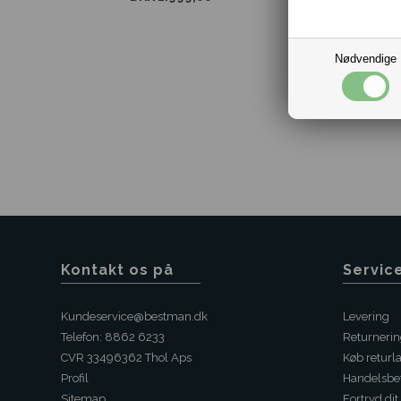
Nødvendige
Kontakt os på
Servic
Kundeservice@bestman.dk
Levering
Telefon: 8862 6233
Returneri
CVR 33496362 Thol Aps
Køb returl
Profil
Handelsbet
Sitemap
Fortryd dit