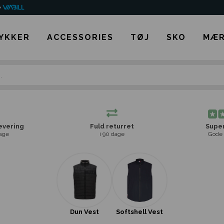
YKKER
ACCESSORIES
TØJ
SKO
MÆR
levering
Fuld returret
Super
age
i 90 dage
Gode 
Dun Vest
Softshell Vest