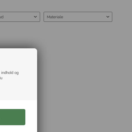
ud
Materiale
f indhold og
du