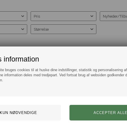
Pris
Nyheder/Tilb
Størrelse
 information
%
e bruges cookies til at huske dine indstillinger, statistik og personalisering a
e information deles med tredjepart. Ved fortsat brug af websiden godkender 
n.
BOSS Putt Vest Sort
KK
1.599,00
1.119,30