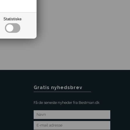
Statistiske
Gratis nyhedsbrev
Få de seneste nyheder fra Bestman.dk