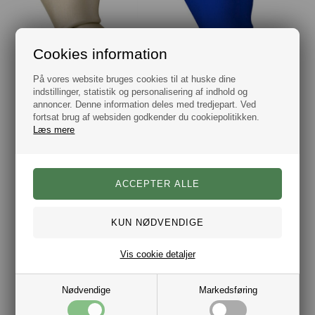
Cookies information
Connexion Slips Oscar Champagne 7 cm
Connexion Slips Oscar Cobalt Blå 7cm
På vores website bruges cookies til at huske dine
DKK 199,00
DKK 199,00
indstillinger, statistik og personalisering af indhold og
annoncer. Denne information deles med tredjepart. Ved
fortsat brug af websiden godkender du cookiepolitikken.
Læs mere
Connexion Slips Oscar Dark Grey 5 cm
Connexion Slips Oscar Dark Grey 7 cm
Vis cookie detaljer
DKK 179,00
DKK 199,00
Nødvendige
Markedsføring