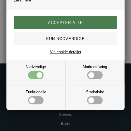
Læs mere
Varenr.:
10121073
Vis cookie detaljer
Nødvendige
Markedsføring
Kontakt os på
Kundeservice@bestman.dk
Telefon: 8862 6233
Funktionelle
Statistiske
CVR 33496362 Thol Aps
Profil
Sitemap
Butik