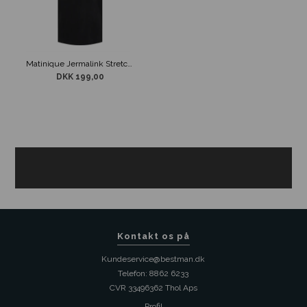
Matinique Jermalink Stretch T-shirt Sort
DKK 199,00
Kontakt os på
Kundeservice@bestman.dk
Telefon: 8862 6233
CVR 33496362 Thol Aps
Profil