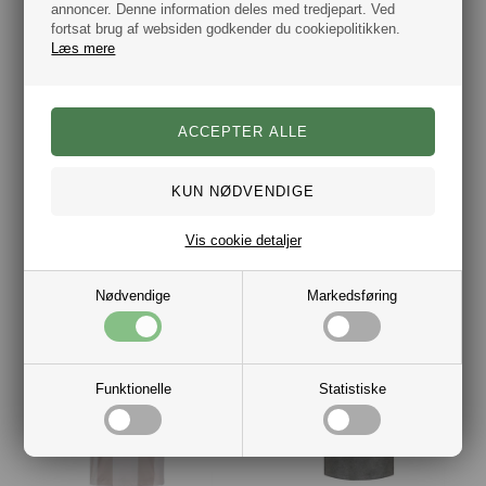
annoncer. Denne information deles med tredjepart. Ved
fortsat brug af websiden godkender du cookiepolitikken.
Læs mere
Les Deux Chase Sport T-Shirt Hvid
Mads Nørgaard Sport Football T-Shirt Rød
Vis cookie detaljer
DKK 399,00
DKK 650,00
Nødvendige
Markedsføring
Funktionelle
Statistiske