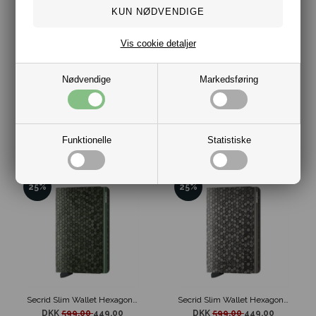
Vis cookie detaljer
Nødvendige
Markedsføring
Secrid Mini Wallet Mirum Kortholder Sort
Secrid Mini Wallet Vintage Sage
DKK 549,00
DKK 549,00
Funktionelle
Statistiske
25%
25%
Secrid Slim Wallet Hexagon Grøn
Secrid Slim Wallet Hexagon Grå
DKK
599,00
449,00
DKK
599,00
449,00