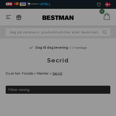
0
Dag til dag levering
1-2 hverdage
Secrid
Du er her:
Forside
»
Mærker
»
Secrid
Filtrer visning