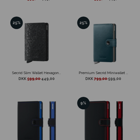
25%
25%
Secrid Slim Wallet Hexagon Sort
Premium Secrid Miniwallet Dusk Teal
DKK
599,00
449,00
DKK
799,00
599,00
9%