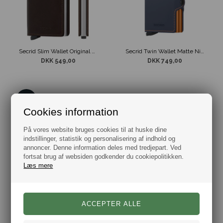
Secrid Slim Wallet Original Dark Brown
Secrid Twin Wallet Matte Night Blue & Orange
DKK 549,00
DKK 749,00
7%
Cookies information
På vores website bruges cookies til at huske dine
indstillinger, statistik og personalisering af indhold og
annoncer. Denne information deles med tredjepart. Ved
fortsat brug af websiden godkender du cookiepolitikken.
Læs mere
Secrid Twin Wallet Sort
Secrid Mini Wallet Matte Bright Green
DKK
749,00
699,00
DKK 549,00