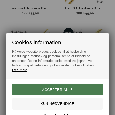
Løvehoved Halskæde Rustik Guld Design
Rund Stål Halskæde Guld design 7mm
DKK 255,00
DKK 249,00
33%
Cookies information
På vores website bruges cookies til at huske dine
indstillinger, statistik og personalisering af indhold og
annoncer. Denne information deles med tredjepart. Ved
fortsat brug af websiden godkender du cookiepolitikken.
Læs mere
Trendy Guldkæde 2 mm
Trendy Guld Halskæde 11mm
DKK 159,00
DKK
269,00
179,00
39%