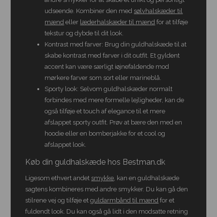
udseende. Kombiner den med
sølvhalskæder til
mænd
eller
læderhalskæder til mænd
for at tilføje
tekstur og dybde til dit look.
Kontrast med farver: Brug din guldhalskæde til at
skabe kontrast med farver i dit outfit. Et gyldent
accent kan være særligt iøjnefaldende mod
mørkere farver som sort eller marineblå.
Sporty look: Selvom guldhalskæder normalt
forbindes med mere formelle lejligheder, kan de
også tilføje et touch af elegance til et mere
afslappet sporty outfit. Prøv at bære den med en
hoodie eller en bomberjakke for et cool og
afslappet look.
Køb din guldhalskæde hos Bestman.dk
Ligesom ethvert andet
smykke
, kan en guldhalskæde
sagtens kombineres med andre smykker. Du kan gå den
stilrene vej og tilføje et
guldarmbånd til mænd
for et
fuldendt look. Du kan også gå lidt i den modsatte retning