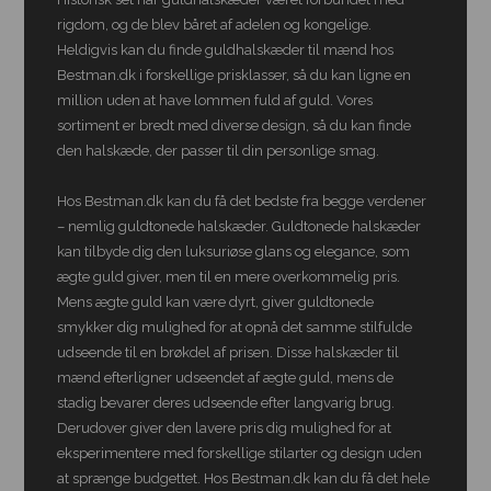
rigdom, og de blev båret af adelen og kongelige.
Heldigvis kan du finde guldhalskæder til mænd hos
Bestman.dk i forskellige prisklasser, så du kan ligne en
million uden at have lommen fuld af guld. Vores
sortiment er bredt med diverse design, så du kan finde
den halskæde, der passer til din personlige smag.
Hos Bestman.dk kan du få det bedste fra begge verdener
– nemlig guldtonede halskæder. Guldtonede halskæder
kan tilbyde dig den luksuriøse glans og elegance, som
ægte guld giver, men til en mere overkommelig pris.
Mens ægte guld kan være dyrt, giver guldtonede
smykker dig mulighed for at opnå det samme stilfulde
udseende til en brøkdel af prisen. Disse halskæder til
mænd efterligner udseendet af ægte guld, mens de
stadig bevarer deres udseende efter langvarig brug.
Derudover giver den lavere pris dig mulighed for at
eksperimentere med forskellige stilarter og design uden
at sprænge budgettet. Hos Bestman.dk kan du få det hele