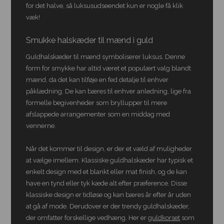
for det halve, så luksusudseendet kun er nogle få klik
væk!
Smukke halskæder til mænd i guld
Guldhalskæder til mænd symboliserer luksus. Denne
form for smykke har altid været et populært valg blandt
mænd, da det kan tilføje en fed detalje til enhver
påklædning. De kan bæres til enhver anledning, lige fra
formelle begivenheder som bryllupper til mere
afslappede arrangementer som en middag med
vennerne.
Når det kommer til design, er der et væld af muligheder
at vælge imellem. Klassiske guldhalskæder har typisk et
enkelt design med et blankt eller mat finish, og de kan
have en tynd eller tyk kæde alt efter præference. Disse
klassiske design er tidløse og kan bæres år efter år uden
at gå af mode. Derudover er der trendy guldhalskæder,
der omfatter forskellige vedhæng. Her er
guldkorset
som