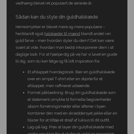
vedhæng blevet ret populært de seneste år.
Sådan kan du style din guldhalskæde
Herresmykker er blevet mere og mere populære –
heriblandt også
halskæder til mænd
blandt andet i en
guld farve – men hvordan styler du dem? Det kan være
svært at vide, hvordan man bedst inkorporerer dem i sit
daglige look. For at hjælpe dig på vej har vi lavet en guide
til dig, som du kan følge og få lidt inspiration fra:
Et afslappet hverdagslook: Bær en guldhalskæde
over en simpel T-shirt eller en skjorte for et
afslappet, men raffineret udseende.
Formel påklædning: Brug din guldhalskæde som
et statement-smykke til formelle begivenheder
såsom forretningsmøder eller aftener i byen.
Kombiner den med en skræddersyet jakke eller en
blazer for at tilføje et strejf af luksus til dit outfit.
Lag-på-lag: Prøv at layer din guldhalskæde med
andre smykker for at skabe et unikt og personligt