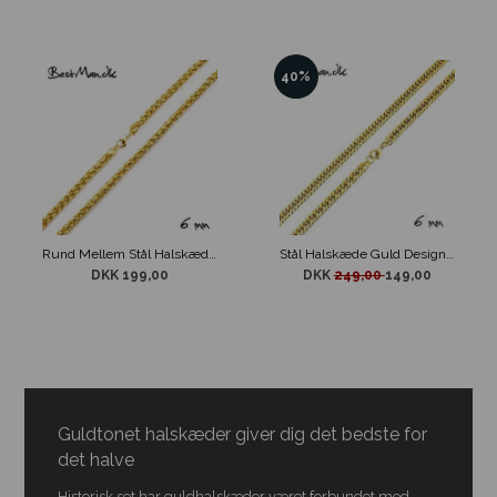
40%
Rund Mellem Stål Halskæde Guld design 6 mm
Stål Halskæde Guld Design 6mm
DKK 199,00
DKK
249,00
149,00
Guldtonet halskæder giver dig det bedste for
det halve
Historisk set har guldhalskæder været forbundet med