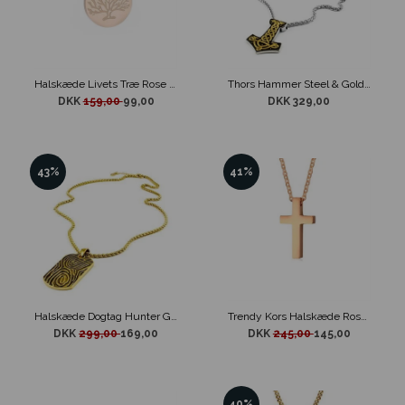
Halskæde Livets Træ Rose Gold Lille Medaljon
Thors Hammer Steel & Gold Halskæde
DKK
159,00
99,00
DKK 329,00
43%
41%
Halskæde Dogtag Hunter Gold
Trendy Kors Halskæde Rose Gold
DKK
299,00
169,00
DKK
245,00
145,00
40%