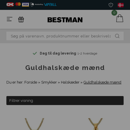
0
Dag til dag levering
1-2 hverdage
Guldhalskæde mænd
Du er her:
Forside
»
Smykker
»
Halskæder
»
Guldhalskæde mænd
Filtrer visning