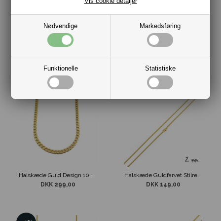
Vis cookie detaljer
Nødvendige
Markedsføring
Guldfarvet stål halskæde 3 mm
Guldfarvet stål halskæde 3 mm
DKK
129,00
79,00
DKK 139,00
Funktionelle
Statistiske
Halskæde Guld Design 10mm
Halskæde Guldfarvet Stilren 2 mm
DKK 299,00
DKK 149,00