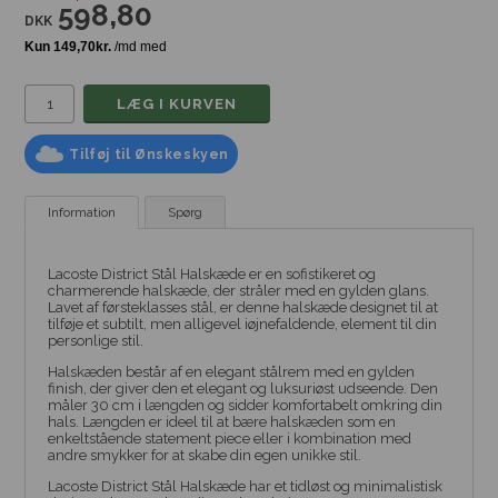
598,80
DKK
Tilføj til Ønskeskyen
Information
Spørg
Lacoste District Stål Halskæde er en sofistikeret og
charmerende halskæde, der stråler med en gylden glans.
Lavet af førsteklasses stål, er denne halskæde designet til at
tilføje et subtilt, men alligevel iøjnefaldende, element til din
personlige stil.
Halskæden består af en elegant stålrem med en gylden
finish, der giver den et elegant og luksuriøst udseende. Den
måler 30 cm i længden og sidder komfortabelt omkring din
hals. Længden er ideel til at bære halskæden som en
enkeltstående statement piece eller i kombination med
andre smykker for at skabe din egen unikke stil.
Lacoste District Stål Halskæde har et tidløst og minimalistisk