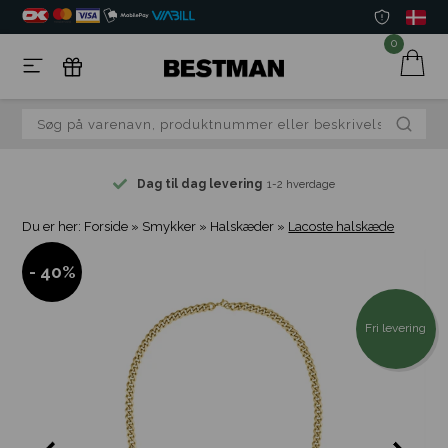
0
Dag til dag levering
1-2 hverdage
Du er her:
Forside
»
Smykker
»
Halskæder
»
Lacoste halskæde
- 40%
Fri levering