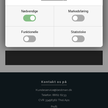
Nødvendige
Markedsføring
Lommeklud/Manchetknapper Bordeaux Stribet
DKK 139,00
Funktionelle
Statistiske
Kontakt os på
Kundeservice@bestman.dk
Telefon: 8862 6233
CVR 33496362 Thol Aps
Profil