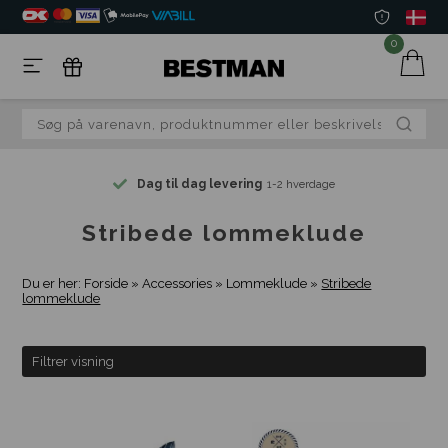
0
Dag til dag levering
1-2 hverdage
Stribede lommeklude
Du er her:
Forside
»
Accessories
»
Lommeklude
»
Stribede
lommeklude
Filtrer visning