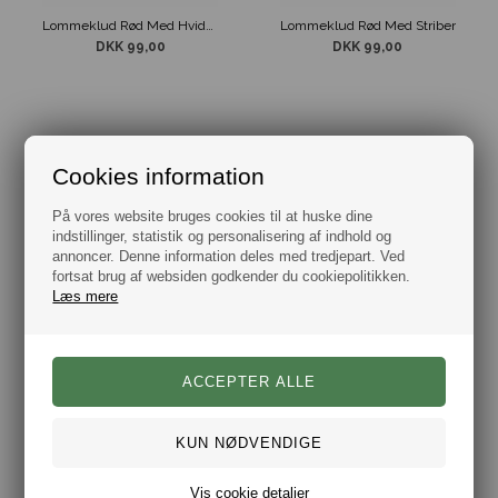
Lommeklud Rød Med Hvide Striber
Lommeklud Rød Med Striber
DKK 99,00
DKK 99,00
Cookies information
På vores website bruges cookies til at huske dine
indstillinger, statistik og personalisering af indhold og
annoncer. Denne information deles med tredjepart. Ved
fortsat brug af websiden godkender du cookiepolitikken.
Læs mere
Lommeklud Sort Prikket Mønster
Lommeklud Sort Sølv Stribet
DKK 99,00
DKK 99,00
Vis cookie detaljer