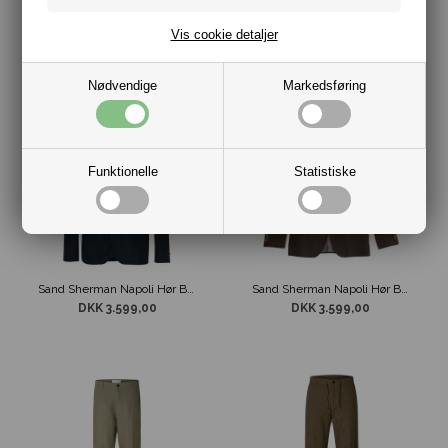
Sand Copenhagen State Soft Stribet Skjorte Hvid/Beige
Sand Copenhagen State Soft Stribet Skjorte Hvid/Blå
Vis cookie detaljer
DKK 999,00
DKK 999,00
Nødvendige
Markedsføring
Funktionelle
Statistiske
Sand Sherman Napoli Hør Blazer Blå
Sand Sherman Napoli Hør Blazer Brun
DKK 3.599,00
DKK 3.599,00