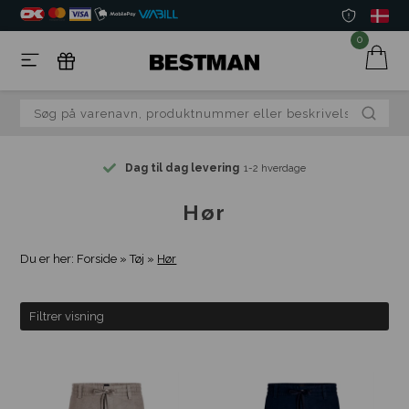
0
Dag til dag levering
1-2 hverdage
Hør
Du er her:
Forside
»
Tøj
»
Hør
Filtrer visning