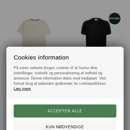
NYHED
Cookies information
Sand Copenhagen Linen T-Shirt Off White
Sand Copenhagen Linen T-Shirt Sort Melange
På vores website bruges cookies til at huske dine
DKK 999,00
DKK 999,00
indstillinger, statistik og personalisering af indhold og
annoncer. Denne information deles med tredjepart. Ved
fortsat brug af websiden godkender du cookiepolitikken.
Læs mere