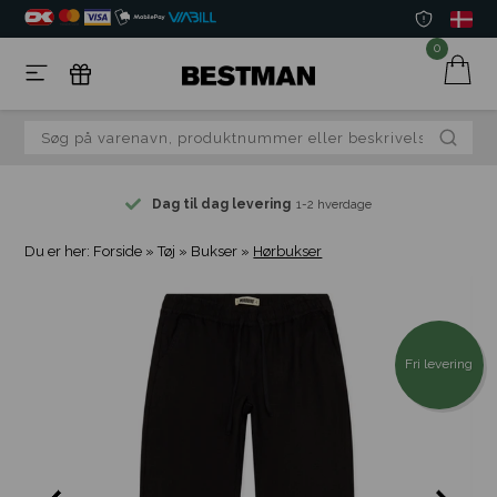
0
Dag til dag levering
1-2 hverdage
Du er her:
Forside
»
Tøj
»
Bukser
»
Hørbukser
Fri levering