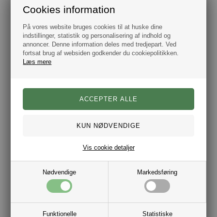
Cookies information
På vores website bruges cookies til at huske dine
indstillinger, statistik og personalisering af indhold og
annoncer. Denne information deles med tredjepart. Ved
fortsat brug af websiden godkender du cookiepolitikken.
Læs mere
Tommy Hilfiger Pique PU Mini Reporter Skuldertaske
Tommy Hilfiger Skuldertaske Canvas
DKK 699,00
DKK 999,00
Vis cookie detaljer
Nødvendige
Markedsføring
Tommy Jeans Collegiate Crossover taske sort
Tommy Jeans Essential Square Reporter taske
DKK 549,00
DKK 449,00
Funktionelle
Statistiske