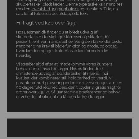
skuldertaske i blødt læder. Denne type taske kan matches
med en
sweatshirt
,
joggingbukser
og sneakers. Tilføj en
cap for at fuldende det afslappede look.
Fri fragt ved køb over 399,-
Hos Bestman.dk finder du et bredt udvalg af
skuldertasker i forskellige størrelser og stilarter, der
passer til enhver mands behov. Vælg den taske, der bedst
matcher dine krav til både funktion og mode, og opdag,
hvordan den rigtige skuldertaske kan forbedre din
hverdag.
Vi stræber altid efter at imødekomme vores kunders
behov, uanset hvad de søger. Hos os finder du et
omfattende udvalg af skuldertasker til mænd i høj
kvalitet, der kombinerer stil, holdbarhed og værdi. Vi
garanterer hurtig levering inden for 1-2 hverdage samt en
90 dages fuld returret. Desuden tilbyder vi gratis fragt for
ordrer over 399 kr. Så uanset dine præferencer og behov,
er vi her for at sikre, at du får den taske, du søger.