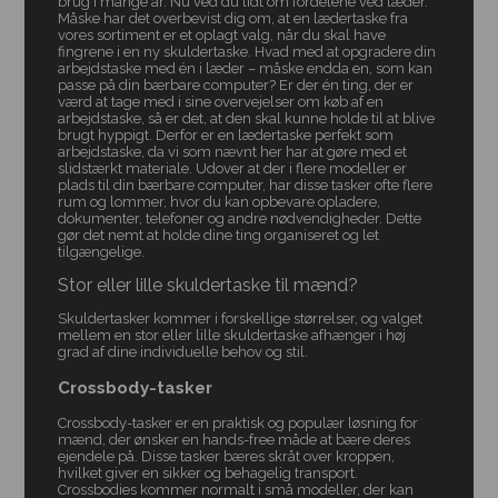
brug i mange år. Nu ved du lidt om fordelene ved læder.
Måske har det overbevist dig om, at en lædertaske fra
vores sortiment er et oplagt valg, når du skal have
fingrene i en ny skuldertaske. Hvad med at opgradere din
arbejdstaske med én i læder – måske endda en, som kan
passe på din bærbare computer? Er der én ting, der er
værd at tage med i sine overvejelser om køb af en
arbejdstaske, så er det, at den skal kunne holde til at blive
brugt hyppigt. Derfor er en lædertaske perfekt som
arbejdstaske, da vi som nævnt her har at gøre med et
slidstærkt materiale. Udover at der i flere modeller er
plads til din bærbare computer, har disse tasker ofte flere
rum og lommer, hvor du kan opbevare opladere,
dokumenter, telefoner og andre nødvendigheder. Dette
gør det nemt at holde dine ting organiseret og let
tilgængelige.
Stor eller lille skuldertaske til mænd?
Skuldertasker kommer i forskellige størrelser, og valget
mellem en stor eller lille skuldertaske afhænger i høj
grad af dine individuelle behov og stil.
Crossbody-tasker
Crossbody-tasker er en praktisk og populær løsning for
mænd, der ønsker en hands-free måde at bære deres
ejendele på. Disse tasker bæres skråt over kroppen,
hvilket giver en sikker og behagelig transport.
Crossbodies kommer normalt i små modeller, der kan