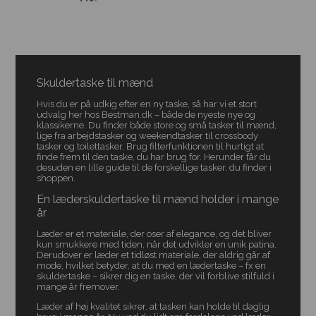
Skuldertaske til mænd
Hvis du er på udkig efter en ny taske, så har vi et stort
udvalg her hos Bestman.dk – både de nyeste nye og
klassikerne. Du finder både store og små tasker til mænd,
lige fra arbejdstasker og weekendtasker til crossbody
tasker og toilettasker. Brug filterfunktionen til hurtigt at
finde frem til den taske, du har brug for. Herunder får du
desuden en lille guide til de forskellige tasker, du finder i
shoppen.
En læderskuldertaske til mænd holder i mange
år
Læder er et materiale, der oser af elegance, og det bliver
kun smukkere med tiden, når det udvikler en unik patina.
Derudover er læder et tidløst materiale, der aldrig går af
mode, hvilket betyder, at du med en lædertaske – fx en
skuldertaske – sikrer dig en taske, der vil forblive stilfuld i
mange år fremover.
Læder af høj kvalitet sikrer, at tasken kan holde til daglig