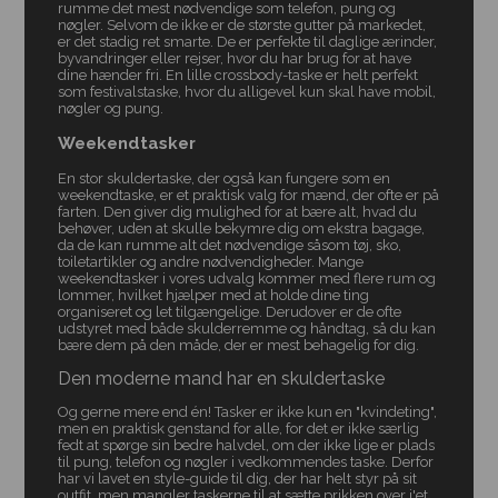
rumme det mest nødvendige som telefon, pung og
nøgler. Selvom de ikke er de største gutter på markedet,
er det stadig ret smarte. De er perfekte til daglige ærinder,
byvandringer eller rejser, hvor du har brug for at have
dine hænder fri. En lille crossbody-taske er helt perfekt
som festivalstaske, hvor du alligevel kun skal have mobil,
nøgler og pung.
Weekendtasker
En stor skuldertaske, der også kan fungere som en
weekendtaske, er et praktisk valg for mænd, der ofte er på
farten. Den giver dig mulighed for at bære alt, hvad du
behøver, uden at skulle bekymre dig om ekstra bagage,
da de kan rumme alt det nødvendige såsom tøj, sko,
toiletartikler og andre nødvendigheder. Mange
weekendtasker i vores udvalg kommer med flere rum og
lommer, hvilket hjælper med at holde dine ting
organiseret og let tilgængelige. Derudover er de ofte
udstyret med både skulderremme og håndtag, så du kan
bære dem på den måde, der er mest behagelig for dig.
Den moderne mand har en skuldertaske
Og gerne mere end én! Tasker er ikke kun en "kvindeting",
men en praktisk genstand for alle, for det er ikke særlig
fedt at spørge sin bedre halvdel, om der ikke lige er plads
til pung, telefon og nøgler i vedkommendes taske. Derfor
har vi lavet en style-guide til dig, der har helt styr på sit
outfit, men mangler taskerne til at sætte prikken over i'et