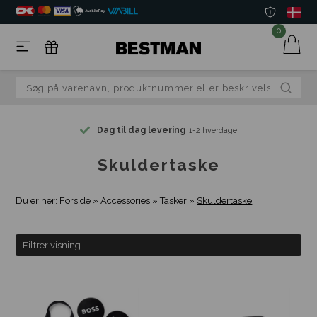
0
Dag til dag levering
1-2 hverdage
Skuldertaske
Du er her:
Forside
»
Accessories
»
Tasker
»
Skuldertaske
Filtrer visning