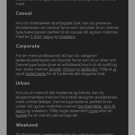
med.
Casual
Hvis du foretrækker et afslappet look, kan du prøve en
skuldertaske i en neutral farve som sort eller brun. Denne
type taske passer perfekt til en casual stil og kan matches
med en
T-shirt
,
jeans
og
sneakers
.
Corporate
For en mere professionel stil kan du vælge en
læderskuldertaske i en klassisk farve som brun eller sort.
Denne type taske giver et sofistikeret touch til dit outfit og
kan styles med en
skjorte
,
chinos
og
lædersko
. Tilføj et
ur
og et
læderbælte
for at fuldende det elegante look.
Urban
Hvis du er mere til det moderne og trendy, kan du
eksperimentere med en futuristisk designet skuldertaske
med unikke detaljer. Denne type taske er perfekt til en
urban stil og kan matches med en
bomberjakke
,
slim fit
jeans
og sneakers. Tilføj nogle statement
ringe
eller en
kasket
for at vise din personlige stil.
Weekend
Til afslapning i weekenden kan du vælge en rummelig