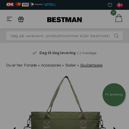
0
Dag til dag levering
1-2 hverdage
Du er her:
Forside
»
Accessories
»
Tasker
»
Skuldertaske
Fri levering