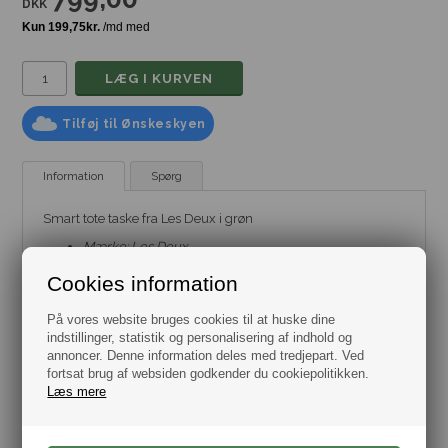
DKK
Tilføj til Ønskeskyen
Information
Spørg
Smart tote taske fra Les Deux i grøn
Mærke:
Les Deux
Model:
Tasker
- Tote taske
Materiale: 100% Nylon
Cookies information
Farve: Grøn
Størrelse: 41,5 x 41 cm
På vores website bruges cookies til at huske dine
indstillinger, statistik og personalisering af indhold og
annoncer. Denne information deles med tredjepart. Ved
fortsat brug af websiden godkender du cookiepolitikken.
Læs mere