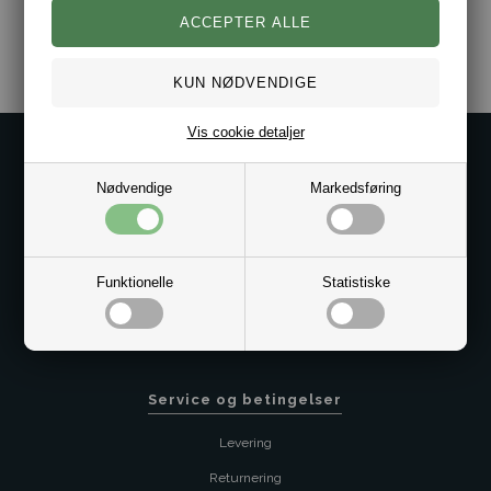
Varenr.:
10181682
Vis cookie detaljer
Kontakt os på
Nødvendige
Markedsføring
Kundeservice@bestman.dk
Telefon: 8862 6233
CVR 33496362 Thol Aps
Profil
Funktionelle
Statistiske
Sitemap
Butik
Service og betingelser
Levering
Returnering