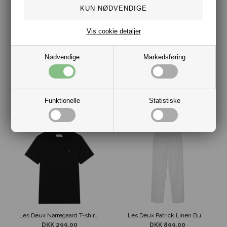
Vis cookie detaljer
Nødvendige
Markedsføring
Les Deux Nørregaard T-shirt Ivory
Les Deux Nørregaard T-shirt Navy
DKK 299,00
DKK 299,00
Funktionelle
Statistiske
Les Deux Nørregaard T-shirt Sort
Les Deux Patrick Linen Bukser Hvid
DKK 299,00
DKK 899,00