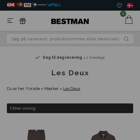
0
Dag til dag levering
1-2 hverdage
Les Deux
Du er her:
Forside
»
Mærker
»
Les Deux
Filtrer visning