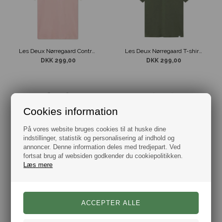
Les Deux Nørregaard Contrast T-Shirt Lyserød
Les Deux Nørregaard T-shirt Army
DKK 299,00
DKK 299,00
Cookies information
På vores website bruges cookies til at huske dine
indstillinger, statistik og personalisering af indhold og
annoncer. Denne information deles med tredjepart. Ved
fortsat brug af websiden godkender du cookiepolitikken.
Læs mere
Les Deux Nørregaard T-shirt Grå
Les Deux Nørregaard T-shirt Hvid
DKK 299,00
DKK 299,00