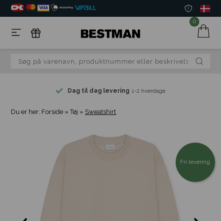
0
Dag til dag levering
1-2 hverdage
Du er her:
Forside
»
Tøj
»
Sweatshirt
Fri levering