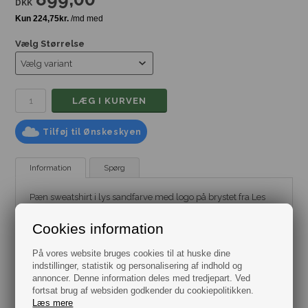
DKK
Vælg Størrelse
Tilføj til Ønskeskyen
Information
Spørg
Pæn sweatshirt i lys sandfarve med logo på brystet fra Les
Deux
Cookies information
Mærke:
Les Deux
Model:
Sweatshirt
Pasform: Regular Fit
På vores website bruges cookies til at huske dine
Farve: Sand
indstillinger, statistik og personalisering af indhold og
Størrelse: Flere varianter fra str. Small til XL
annoncer. Denne information deles med tredjepart. Ved
Materiale: 100% Bomuld
(Økologisk)
fortsat brug af websiden godkender du cookiepolitikken.
Læs mere