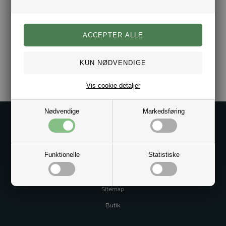
Varenr.:
2012-1001492-815
Vis cookie detaljer
Nødvendige
Markedsføring
Kontakt os på
Kundeservice@bestman.dk
Telefon: 8862 6233
Funktionelle
Statistiske
CVR 33496362 Thol Aps
Profil
Sitemap
Butik