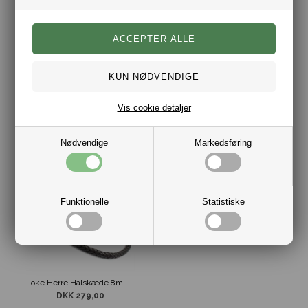
Loke Læder Halskæde Til Mænd
Loke Halskæde Sergio 8mm
DKK 299,00
DKK 299,00
Vis cookie detaljer
Nødvendige
Markedsføring
Funktionelle
Statistiske
Loke Herre Halskæde 8mm Boloflet Sort
DKK 279,00