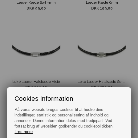
Læder Kæde Sort 3mm
Læder Kæde 6mm
DKK 99,00
DKK 199,00
Loke Læder Halskæde Visio
Loke Læder Halskæde Sergio 6mm
DKK 299,00
DKK 279,00
Cookies information
På vores website bruges cookies til at huske dine
indstillinger, statistik og personalisering af indhold og
annoncer. Denne information deles med tredjepart. Ved
fortsat brug af websiden godkender du cookiepolitikken.
Læs mere