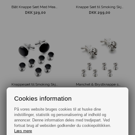
Blåt Knappe Sæt Med Meander Mønster Til Smoking Skjorte
Knappe Sæt til Smoking Skjorte Hvid & Sølv
DKK 329,00
DKK 299,00
Knappesæt til Smoking Skjorte Sølv Sort
Manchet & Brystknappe sæt Silver Knot
DKK 299,00
DKK 299,00
Cookies information
På vores website bruges cookies til at huske dine
indstillinger, statistik og personalisering af indhold og
annoncer. Denne information deles med tredjepart. Ved
fortsat brug af websiden godkender du cookiepolitikken.
Læs mere