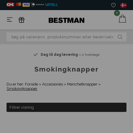
0
Dag til dag levering
1-2 hverdage
Smokingknapper
Du er her:
Forside
»
Accessories
»
Manchetknapper
»
Smokingknapper
Filtrer visning