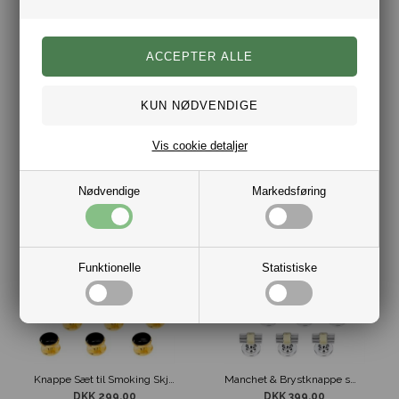
Smoking & Manchet knapper Guld Knude Design
Knappe Sæt til Smoking Skjorte Rosegold Design
DKK 329,00
DKK 499,00
Vis cookie detaljer
Nødvendige
Markedsføring
Funktionelle
Statistiske
Knappe Sæt til Smoking Skjorte Guld & Sort
Manchet & Brystknappe sæt Sølv/Guld Design
DKK 299,00
DKK 399,00