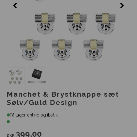
Manchet & Brystknappe sæt
Sølv/Guld Design
På lager online og i
butik
...
399,00
DKK