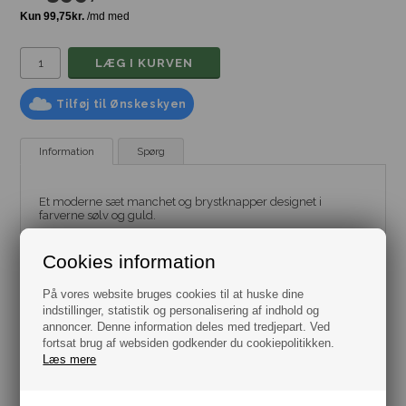
Tilføj til Ønskeskyen
Information
Spørg
Et moderne sæt manchet og brystknapper designet i
farverne sølv og guld.
Sættet skal bruges til en smoking skjorte, og
manchetknapperne matcher på fornemmeste vis de
Cookies information
6 medfølgende skjorte knapper.
På vores website bruges cookies til at huske dine
De perfekte brystskjorte knapper som kan bruges til alle
indstillinger, statistik og personalisering af indhold og
smoking skjorter og som fuldender dit sæt.
annoncer. Denne information deles med tredjepart. Ved
Gaveæske medfølger.
fortsat brug af websiden godkender du cookiepolitikken.
Leveres som sæt.
Læs mere
Materiale: Rustfrit stål..