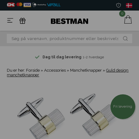
0
Dag til dag levering
1-2 hverdage
Du er her:
Forside
»
Accessories
»
Manchetknapper
»
Guld design
manchetknapper
Fri levering