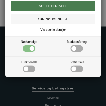
Varenr.:
10101322
Vis cookie detaljer
Kontakt os på
Nødvendige
Markedsføring
Kundeservice@bestman.dk
Telefon: 8862 6233
CVR 33496362 Thol Aps
Profil
Funktionelle
Statistiske
Sitemap
Butik
Service og betingelser
Levering
Returnering