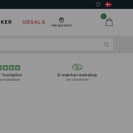
0
KER
UDSALG
Køb gavekort
 Trustpilot
E-mærket webshop
anmeldelser
din sikkerhed