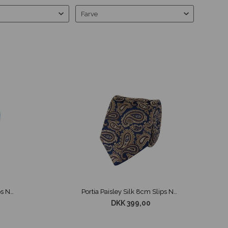
Farve
Portia Paisley Silk 8cm Slips Navy / Blå
Portia Paisley Silk 8cm Slips Navy / Guld
DKK 399,00