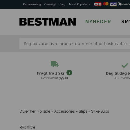
Returnering
Oversigt
Blog
Mest Populære
NYHEDER
SM
Fragt fra 29 kr
Dag til dag 
Gratis over 399 kr
1-2 hverd
Du er her:
Forside
»
Accessories
»
Slips
»
Silke Slips
Ryd filtre