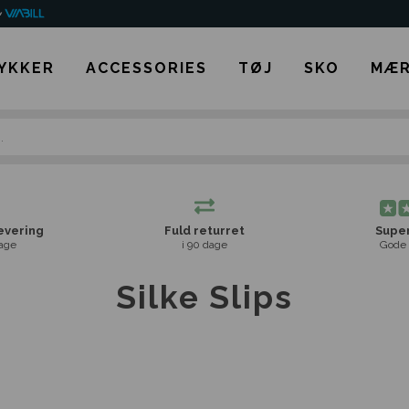
YKKER
ACCESSORIES
TØJ
SKO
MÆR
levering
Fuld returret
Super
age
i 90 dage
Gode 
Silke Slips