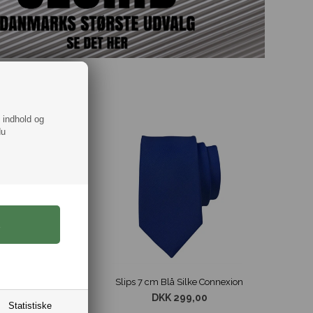
f indhold og
du
Portia Struktureret Silke 8cm Slips Rød
Slips 7 cm Blå Silke Connexion
DKK 299,00
Statistiske