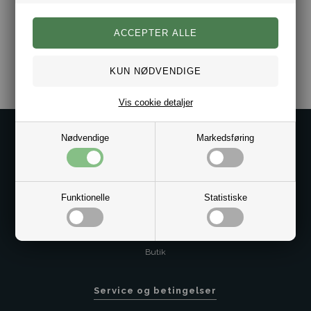
Varenr.:
10071312
Vis cookie detaljer
Kontakt os på
Nødvendige
Markedsføring
Kundeservice@bestman.dk
Telefon: 8862 6233
CVR 33496362 Thol Aps
Funktionelle
Statistiske
Profil
Sitemap
Butik
Service og betingelser