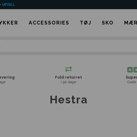
YKKER
ACCESSORIES
TØJ
SKO
MÆR
levering
Fuld returret
Super
age
i 90 dage
Gode 
Hestra