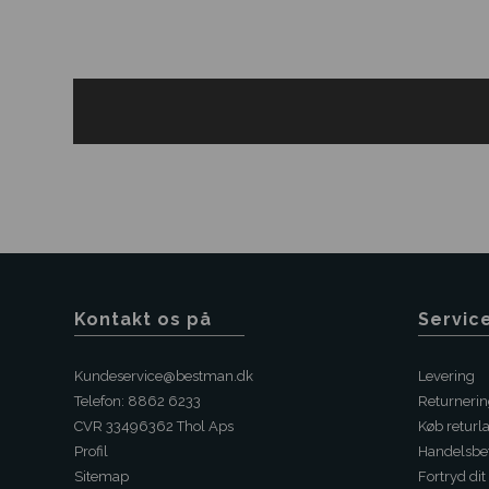
Kontakt os på
Servic
Kundeservice@bestman.dk
Levering
Telefon: 8862 6233
Returneri
CVR 33496362 Thol Aps
Køb returl
Profil
Handelsbet
Sitemap
Fortryd dit