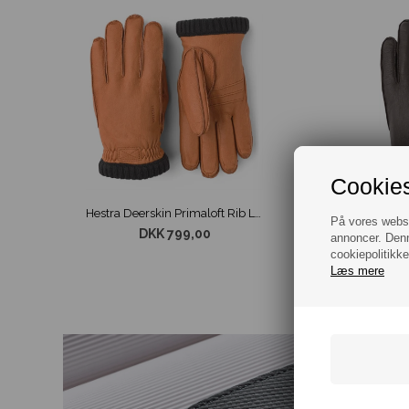
Cookies
Hestra Deerskin Primaloft Rib Læder Handske Cognac
På vores websit
DKK 799,00
annoncer. Denn
cookiepolitikke
Læs mere