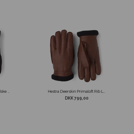
Hestra CZone Kontakt Handske Sort
Hestra Deerskin Primaloft Rib Læder Handske Brun
DKK 799,00