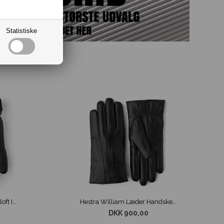
Statistiske
Hestra Tore Deerskin Primaloft Isolation m/ Ribkant Handske Sort
Hestra William Læder Handske Sort
DKK 900,00