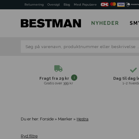
Returnering
Oversigt
Blog
Mest Populære
NYHEDER
SM
Fragt fra 29 kr
Dag til dag 
Gratis over 399 kr
1-2 hverd
Du er her:
Forside
»
Mærker
»
Hestra
Ryd filtre