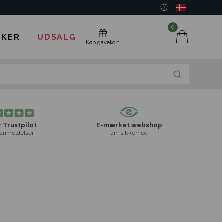
0
KER
UDSALG
Køb gavekort
 Trustpilot
E-mærket webshop
anmeldelser
din sikkerhed