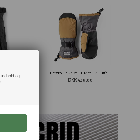
Hestra Deerskin Primaloft Rib Læder Handske Sort
Hestra Gaunlet Sr. Mitt Ski Luffer Sand / Grå
f indhold og
DKK 549,00
du