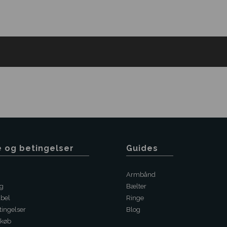
e og betingelser
Guides
Armbånd
ng
Bælter
abel
Ringe
ingelser
Blog
 køb