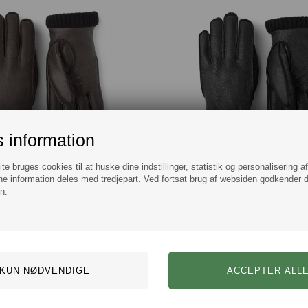
 information
Hestra Deerskin Primaloft Rib Læder Handske Mørkebrun
e bruges cookies til at huske dine indstillinger, statistik og personalisering a
DKK 799,00
DKK 799,00
e information deles med tredjepart. Ved fortsat brug af websiden godkender 
n.