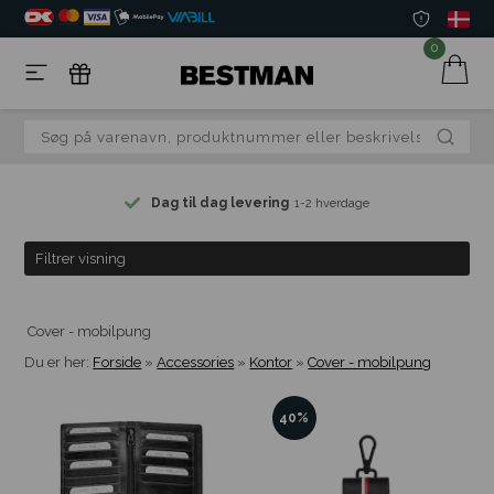
0
Dag til dag levering
1-2 hverdage
Filtrer visning
Cover - mobilpung
Du er her:
Forside
»
Accessories
»
Kontor
»
Cover - mobilpung
40%