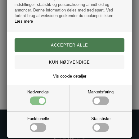
indstillinger, statistik og personalisering af indhold og
annoncer. Denne information deles med tredjepart. Ved
fortsat brug af websiden godkender du cookiepolitikken.
Læs mere
Cover – phonewallet
Med et lækkert cover eller en phonewallet, beskytter du ikke blot
din skærm og bagside af telefon mod stød, slag og ridser, du giver
den også et unikt udseende og er med til at skabe din egen stil. Hos
bestman.dk følger vi altid med i moden, og er først med de fedeste
covers.
Med en phonewallet har du også muligheden for at have dine
kreditkort og andre nødvendige kort lige ved hånden. Afhængig af
Vis cookie detaljer
hvilken model du vælger, er der plads til forskellige antal kort. Det
er altid et besøg værd at kigge på vores covers. Vi opdaterer hver
uge vores sortiment med nye op spændende varer til en god pris. Vi
Nødvendige
Markedsføring
har altid et godt tilbud til dig. Husk vi leverer fra dag til dag.
Funktionelle
Statistiske
Kontakt os på
Kundeservice@bestman.dk
Telefon: 8862 6233