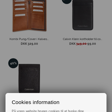
Kombi Pung/Cover i Kalveskind Cognac
Calvin Klein kortholder til cover eller telefon
DKK 329,00
DKK
349,00
99,00
40%
Cookies information
Minimalism MO Stick On CC Holder Calvin Klein
DKK
399,00
239,40
På vores website bruges cookies til at huske dine