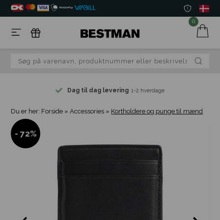
0
Dag til dag levering
1-2 hverdage
Du er her:
Forside
»
Accessories
»
Kortholdere og punge til mænd
- 72%