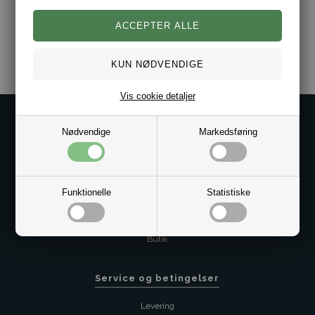
Varenr.:
10031815
Vis cookie detaljer
Kontakt os på
Nødvendige
Markedsføring
Kundeservice@bestman.dk
Telefon: 8862 6233
CVR 33496362 Thol Aps
Funktionelle
Statistiske
Profil
Sitemap
Butik
Service og betingelser
Levering