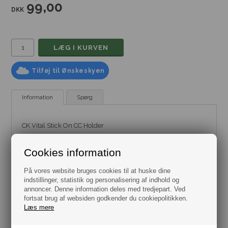
99,00
DKK
Tilføj til Ønskeskyen
Information
Spørg
CK Vital Stick On CC Holder
Kortholder til at klistre fast på dit cover eller direkte på
telefonen, så du har dit fysiske kort lige ved hånden hele
Cookies information
tiden. Kortholderen er lavet i flot skind der giver et lækkert
udtryk.
På vores website bruges cookies til at huske dine
indstillinger, statistik og personalisering af indhold og
Materiale: Ægte Læder
annoncer. Denne information deles med tredjepart. Ved
H: 9,5 x 6,5 cm.
fortsat brug af websiden godkender du cookiepolitikken.
Farve Sort.
Læs mere
Calvin Klein
Dag til dag levering.