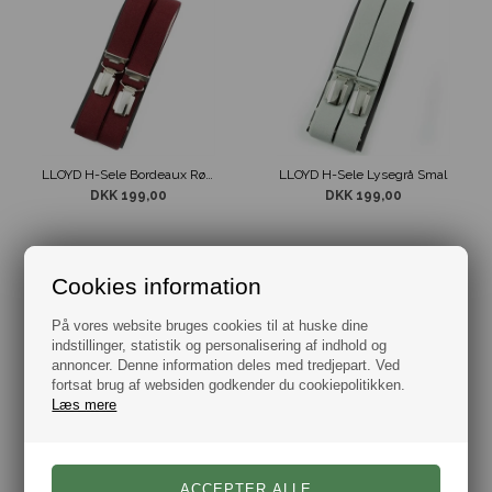
LLOYD H-Sele Bordeaux Rød Smal 120cm
LLOYD H-Sele Lysegrå Smal
DKK 199,00
DKK 199,00
Cookies information
På vores website bruges cookies til at huske dine
indstillinger, statistik og personalisering af indhold og
annoncer. Denne information deles med tredjepart. Ved
fortsat brug af websiden godkender du cookiepolitikken.
Læs mere
LLOYD H-Sele Marine Blå Smal
LLOYD H-Sele Sort Smal
DKK 199,00
DKK 199,00