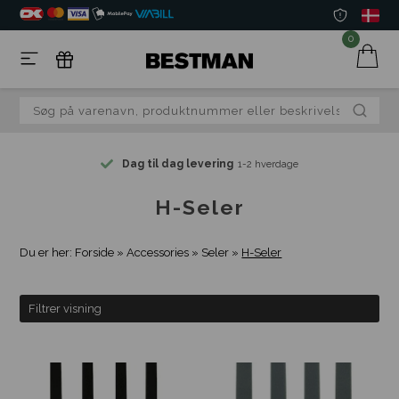
0
Dag til dag levering
1-2 hverdage
H-Seler
Du er her:
Forside
»
Accessories
»
Seler
»
H-Seler
Filtrer visning