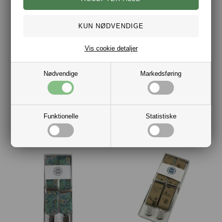
Vis cookie detaljer
Nødvendige
Markedsføring
Portia Brede H- Seler Orange
Portia Brede H-Seler Grøn
Funktionelle
Statistiske
DKK 229,00
DKK 249,00