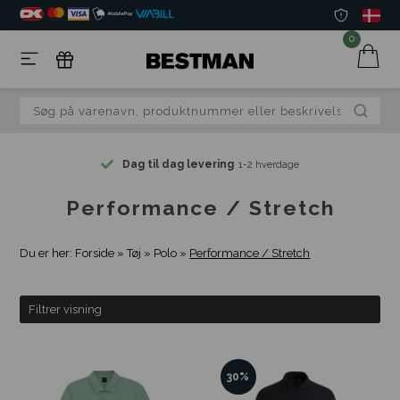
0
Dag til dag levering
1-2 hverdage
Performance / Stretch
Du er her:
Forside
»
Tøj
»
Polo
»
Performance / Stretch
Filtrer visning
30%