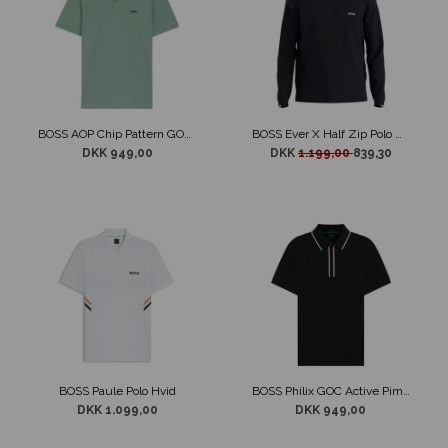
BOSS AOP Chip Pattern GOC Polo Støvet Grøn
BOSS Ever X Half Zip Polo Navy
DKK 949,00
DKK
1.199,00
839,30
BOSS Paule Polo Hvid
BOSS Philix GOC Active Pima Cotton Polo Sort
DKK 1.099,00
DKK 949,00