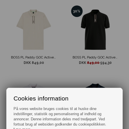
30%
BOSS PL Paddy GOC Active Pima Cotton Polo Beige
BOSS PL Paddy GOC Active Pima Cotton Polo Sort
DKK 849,00
DKK
849,00
594,30
Cookies information
På vores website bruges cookies til at huske dine
indstillinger, statistik og personalisering af indhold og
annoncer. Denne information deles med tredjepart. Ved
fortsat brug af websiden godkender du cookiepolitikken.