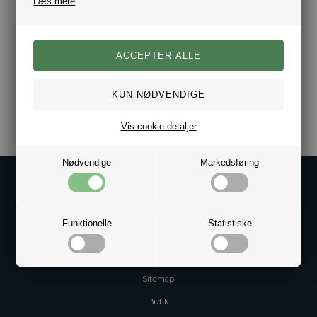
Læs mere
Tommy Hilfiger Sleeve Tape Regular Fit Polo Hvid
Tommy Hilfiger Sleeve Tape Regular Fit Polo Navy
DKK 799,00
DKK 799,00
Vis cookie detaljer
Nødvendige
Markedsføring
Kontakt os på
Kundeservice@bestman.dk
Telefon: 8862 6233
Funktionelle
Statistiske
CVR 33496362 Thol Aps
Profil
Sitemap
Butik