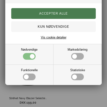
Stetson Trilby Toyo Stråhat Lysebrun
Stetson Trilby Toyo Stråhat Sand / Rød
DKK 599,00
DKK 599,00
Vis cookie detaljer
Nødvendige
Markedsføring
Funktionelle
Statistiske
Stråhat Navy Blazer Selected Homme Panama Stil
DKK 199,00