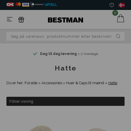
0
Dag til dag levering
1-2 hverdage
Hatte
Du er her:
Forside
»
Accessories
»
Huer & Caps til mænd
»
Hatte
Filtrer visning