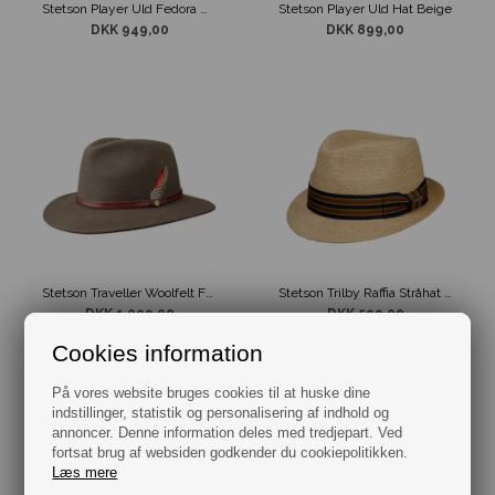
Stetson Player Uld Fedora Hat Grå
Stetson Player Uld Hat Beige
DKK 949,00
DKK 899,00
Stetson Traveller Woolfelt Fedora Hat Brun
Stetson Trilby Raffia Stråhat Beige
DKK 1.099,00
DKK 599,00
Cookies information
På vores website bruges cookies til at huske dine
indstillinger, statistik og personalisering af indhold og
annoncer. Denne information deles med tredjepart. Ved
fortsat brug af websiden godkender du cookiepolitikken.
Læs mere