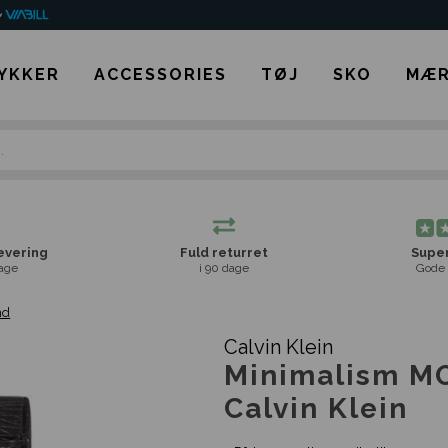
YKKER
ACCESSORIES
TØJ
SKO
MÆR
levering
Fuld returret
Super
age
i 90 dage
Gode 
nd
Calvin Klein
Minimalism MO
Calvin Klein