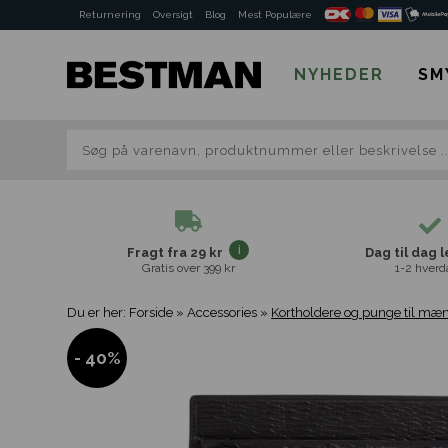
Returnering
Oversigt
Blog
Mest Populære
NYHEDER
SM
Fragt fra 29 kr
Dag til dag 
Gratis over 399 kr
1-2 hverd
Du er her:
Forside
»
Accessories
»
Kortholdere og punge til mæ
- 40%