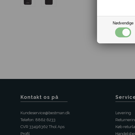
Nødvendige
Kontakt os på
Servic
Kundeservice@bestman.dk
Levering
Telefon: 8862 6233
Returneri
CVR 33496362 Thol Aps
Køb returl
Profil
Handelsbet