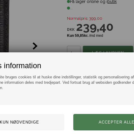
På lager online og i
butik
...
Normalpris: 399,00
239,40
DKK
 information
Tilføj til Ønskeskyen
e bruges cookies til at huske dine indstillinger, statistik og personalisering a
e information deles med tredjepart. Ved fortsat brug af websiden godkender 
Information
Spørg
n.
Minimalism MO Stick On CC Holder
Kortholder til at klistre fast på dit 
ved hånden hele tiden. Kortholderen
Materiale: Ægte Læder
H: 9,5 x 6,5 cm.