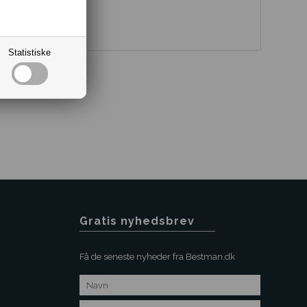
Statistiske
Gratis nyhedsbrev
Få de seneste nyheder fra Bestman.dk