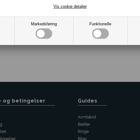
Farve Sort.
Calvin Klein
Vis cookie detaljer
Dag til dag levering.
Markedsføring
Funktionelle
Varenr.:
10031813
e og betingelser
Guides
Armbånd
ng
Bælter
abel
Ringe
ingelser
Blog