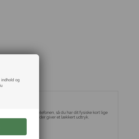
f indhold og
du
 Calvin Klein
cover eller direkte på telefonen, så du har dit fysiske kort lige
 er lavet i flot skind der giver et lækkert udtryk.