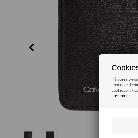
Cookies
På vores websit
annoncer. Denn
cookiepolitikke
Læs mere