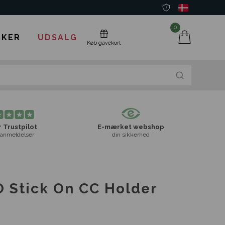
0
KER
UDSALG
Køb gavekort
 Trustpilot
E-mærket webshop
anmeldelser
din sikkerhed
 Stick On CC Holder