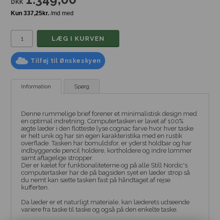
DKK
Tilføj til Ønskeskyen
Information
Spørg
Denne rummelige brief forener et minimalistisk design med
en optimal indretning. Computertasken er lavet af 100%
ægte læder i den flotteste lyse cognac farve hvor hver taske
er helt unik og har sin egen karakteristika med en rustik
overflade. Tasken har bomuldsfor, er yderst holdbar og har
indbyggende pencil holdere, kortholdere og indre lommer
samt aftagelige stropper.
Der er kælet for funktionaliteterne og på alle Still Nordic's
computertasker har de på bagsiden syet en læder strop så
du nemt kan sætte tasken fast på håndtaget af rejse
kufferten.
Da læder er et naturligt materiale, kan læderets udseende
variere fra taske til taske og også på den enkelte taske.