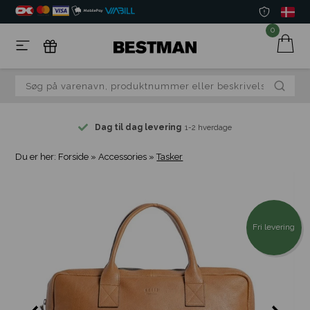
0
Dag til dag levering
1-2 hverdage
Du er her:
Forside
»
Accessories
»
Tasker
Fri levering