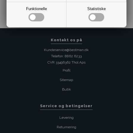
Varenr.:
10181077
Funktionelle
Statistiske
Kontakt os på
Kundeservice@bestman.dk
Telefon: 8862 6233
CVR 33496362 Thol Aps
Profil
Sitemap
Butik
Service og betingelser
Levering
Returnering