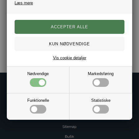
Kæden er udført i rustfrit stål med 7 mm brede led.
Læs mere
Kæde i Rusfrit stål.
Flere længder.
Bredde 5 mm.
Varenr.:
10021551
Vis cookie detaljer
Nødvendige
Markedsføring
Kontakt os på
Kundeservice@bestman.dk
Funktionelle
Statistiske
Telefon: 8862 6233
CVR 33496362 Thol Aps
Profil
Sitemap
Butik