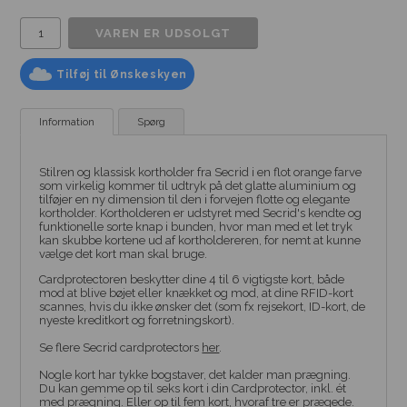
Tilføj til Ønskeskyen
Information
Spørg
Stilren og klassisk kortholder fra Secrid i en flot orange farve
som virkelig kommer
til udtryk på det glatte aluminium og
tilføjer en ny dimension til den i forvejen flotte og elegante
kortholder.
Kortholderen er udstyret med Secrid's kendte og
funktionelle sorte knap i bunden, hvor man med et let tryk
kan skubbe kortene ud af kortholdereren, for nemt at kunne
vælge det kort man skal bruge.
Cardprotectoren beskytter dine 4 til 6 vigtigste kort, både
mod at blive bøjet eller knækket og mod, at dine RFID-kort
scannes, hvis du ikke ønsker det (som fx rejsekort, ID-kort, de
nyeste kreditkort og forretningskort).
Se flere Secrid cardprotectors
her
.
Nogle kort har tykke bogstaver, det kalder man prægning.
Du kan gemme op til seks kort i din Cardprotector, inkl. ét
med prægning. Eller op til fem kort, hvoraf tre er prægede.