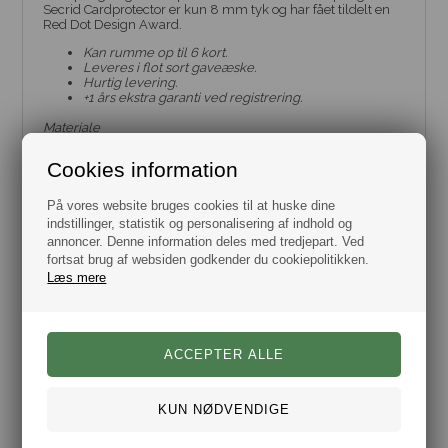
Secrid Cardprotector er kun 8 mm tyk og har fået tildelt en
Red Dot Design Award.
Kan rumme op til 6 kort.
Leveres i flot sort gaveæske.
Hurtig levering.
+1 års ekstra garanti ved registrering.
Materiale
Hus: massivt aluminium
Cookies information
Konstruktion: rustfrit stål og POM
Mål
På vores website bruges cookies til at huske dine
Kortholder: 63 x 102 x 8 mm
indstillinger, statistik og personalisering af indhold og
annoncer. Denne information deles med tredjepart. Ved
fortsat brug af websiden godkender du cookiepolitikken.
Læs mere