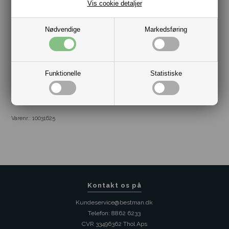
Vis cookie detaljer
Secrid kortholdere er udført i den bedste kvalitet og det vil
Secrid gerne understrege ved at tilbyde +1 års ekstra garanti
hvis du registrere din kortholder
her
.
Nødvendige
Markedsføring
Funktionelle
Statistiske
Varenr.:
10031625
Kontakt os på
Kundeservice@bestman.dk
Telefon: 8862 6233
CVR 33496362 Thol Aps