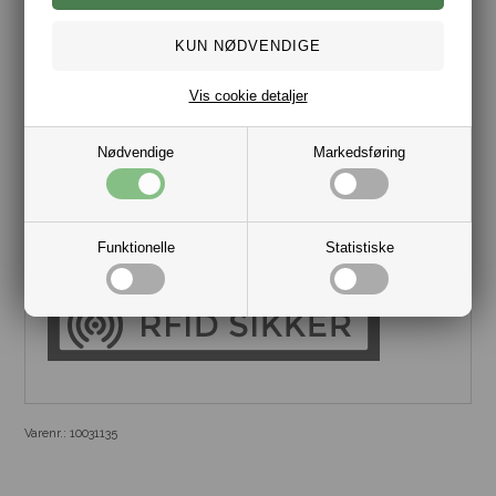
Vis cookie detaljer
Nødvendige
Markedsføring
Secrid kortholdere er udført i den bedste kvalitet og det vil
Secrid gerne understrege ved at tilbyde +1 års ekstra garanti
hvis du registrere din kortholder
her
.
Funktionelle
Statistiske
Varenr.:
10031135