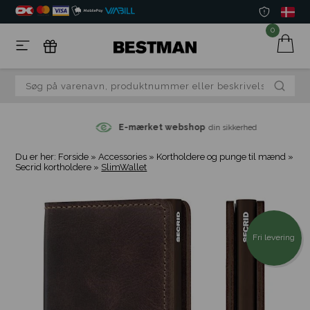
0
E-mærket webshop
din sikkerhed
Du er her:
Forside
»
Accessories
»
Kortholdere og punge til mænd
»
Secrid kortholdere
»
SlimWallet
Fri levering